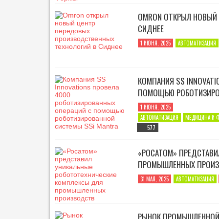
М
»
И
OMRON ОТКРЫЛ НОВЫЙ 
К
А
СИДНЕЕ
О
1 ИЮНЯ, 2025
АВТОМАТИЗАЦИЯ
П
Р
О
Е
КОМПАНИЯ SS INNOVATI
К
ПОМОЩЬЮ РОБОТИЗИРО
Т
Е
1 ИЮНЯ, 2025
АВТОМАТИЗАЦИЯ
МЕДИЦИНА И 
И
Н
577
Т
Е
«РОСАТОМ» ПРЕДСТАВИ
Р
В
ПРОМЫШЛЕННЫХ ПРОИ
Ь
31 МАЯ, 2025
АВТОМАТИЗАЦИЯ
Ю
Н
Е
Ф
РЫНОК ПРОМЫШЛЕННОЙ 