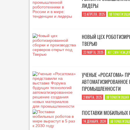
Т
ЛИДЕРЫ
Е
Г
13 АПРЕЛЯ, 2025
АВТОМАТИЗАЦИ
А
З
П
НОВЫЙ ЦЕХ РОБОТИЗИР
Р
Е
ТВЕРЬЮ
С
С
23 МАРТА, 2025
АВТОМАТИЗАЦИ
-
Р
Е
Л
УЧЕНЫЕ «РОСАТОМА» П
И
АВТОМАТИЗИРОВАННОЕ 
З
ПРОМЫШЛЕННОСТИ
Ы
2 МАРТА, 2025
АВТОМАТИЗАЦИЯ
I
T
,
ПОСТАВКИ МОБИЛЬНЫХ Р
Э
Н
14 ДЕКАБРЯ, 2024
АВТОМАТИЗАЦ
Е
Р