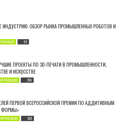
ВЫСТАВКЕ ФОРУМА БУДУЩИХ ТЕХНОЛОГИЙ АВТОМАТИЗИРОВАННОЕ РЕШЕНИЕ СОЗДАНИ
ЫРАСТУТ В 5 РАЗ К 2030 ГОДУ
Е ИНДУСТРИЮ: ОБЗОР РЫНКА ПРОМЫШЛЕННЫХ РОБОТОВ И
РОВИЗАЦИЯ
69
УЧШИЕ ПРОЕКТЫ ПО 3D-ПЕЧАТИ В ПРОМЫШЛЕННОСТИ,
ТВЕ И ИСКУССТВЕ
ФРОВИЗАЦИЯ
396
ЕЛЕЙ ПЕРВОЙ ВСЕРОССИЙСКОЙ ПРЕМИИ ПО АДДИТИВНЫМ
Ы ФОРМЫ»
ИФРОВИЗАЦИЯ
386