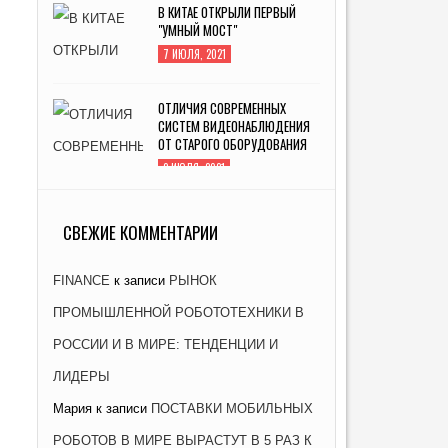
В КИТАЕ ОТКРЫЛИ ПЕРВЫЙ
"УМНЫЙ МОСТ"
7 ИЮЛЯ, 2021
ОТЛИЧИЯ СОВРЕМЕННЫХ
СИСТЕМ ВИДЕОНАБЛЮДЕНИЯ
ОТ СТАРОГО ОБОРУДОВАНИЯ
2 ИЮЛЯ, 2021
ЗАВОД «АТОММАШ» НАЧАЛ
ПРОИЗВОДСТВО РЕАКТОРНОЙ
СВЕЖИЕ КОММЕНТАРИИ
УСТАНОВКИ ДЛЯ ЭНЕРГОБЛОКА
№ 2 КУРСКОЙ АЭС-2
FINANCE
к записи
РЫНОК
26 ЯНВАРЯ, 2021
ПРОМЫШЛЕННОЙ РОБОТОТЕХНИКИ В
РОССИИ И В МИРЕ: ТЕНДЕНЦИИ И
ЛИДЕРЫ
Мария
к записи
ПОСТАВКИ МОБИЛЬНЫХ
РОБОТОВ В МИРЕ ВЫРАСТУТ В 5 РАЗ К