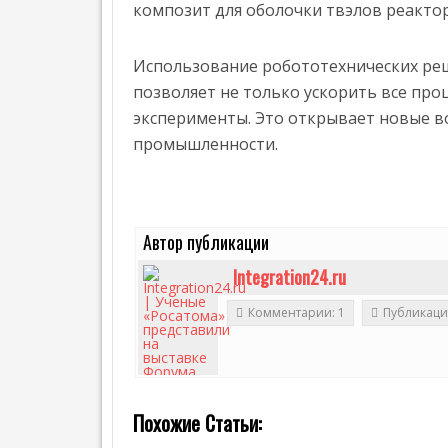
Т
композит для оболочки твэлов реактор
Е
Г
А
Использование робототехнических ре
З
позволяет не только ускорить все пр
П
эксперименты. Это открывает новые в
Р
промышленности.
Е
С
С
-
Р
Е
Автор публикации
Л
И
Integration24.ru
З
Ы
Комментарии: 1
Публикаци
I
T
,
Э
Н
Похожие Статьи:
Е
Р