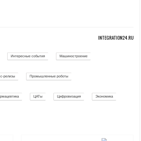
INTEGRATION24.RU
Интересные события
Машиностроение
12
19
139
с-релизы
Промышленные роботы
52
32
рмацевтика
ЦАТы
Цифровизация
Экономика
2
17
271
12