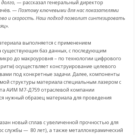
долго,
— рассказал генеральный директор
ачёв. —
Поэтому ключевыми для нас показателями
тво и скорость. Наш подход позволит синтезировать
сяц»
.
атериала выполняется с применением
за существующих баз данных, с последующим
икро до макроуровня – по технологии цифрового
оритм) осуществляет конструирование целевого
твами под конкретные задачи. Далее, компоненты
мой структуры материала специальным лазером c
та АИМ М7-Д759 отраслевой компании
ся нужный образец материала для проведения
оказан новый сплав с увеличенной прочностью для
рс службы — 80 лет), а также металлокерамический