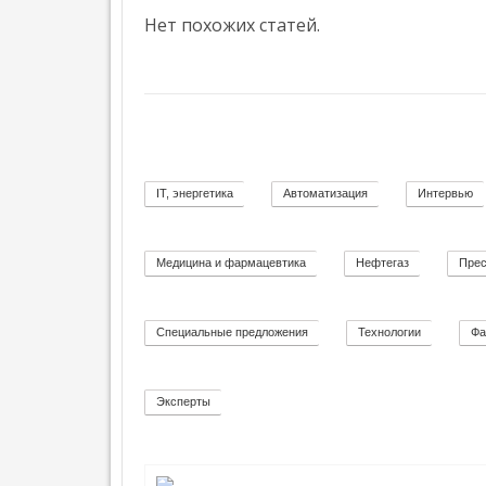
Г
Нет похожих статей.
Е
Т
И
88
К
А
IT, энергетика
Автоматизация
Интервью
58
11
Медицина и фармацевтика
Нефтегаз
Прес
11
26
Специальные предложения
Технологии
Фа
8
92
Эксперты
2