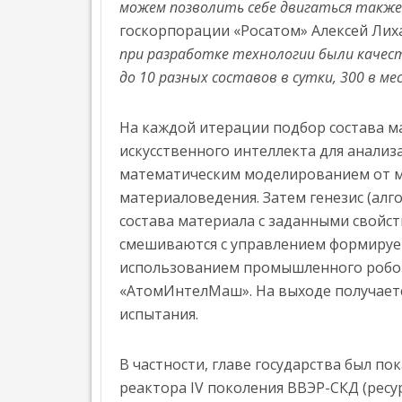
М
»
можем позволить себе двигаться также 
И
госкорпорации «Росатом» Алексей Лих
К
А
при разработке технологии были качес
до 10 разных составов в сутки, 300 в ме
О
П
Р
О
На каждой итерации подбор состава м
Е
искусственного интеллекта для анали
К
математическим моделированием от м
Т
Е
материаловедения. Затем генезис (алг
И
состава материала с заданными свойс
Н
смешиваются с управлением формируе
Т
использованием промышленного робо
Е
Р
«АтомИнтелМаш». На выходе получает
В
испытания.
Ь
Ю
Н
В частности, главе государства был п
Е
реактора IV поколения ВВЭР-СКД (ресу
Ф