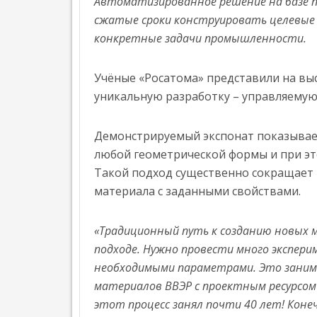
Автоматизированное решение на базе
НАГРАДИЛИ
Л
ПЕЧАТИ
сжатые сроки конструировать целевые
ЛУЧШИЕ
Е
Н
В
ПРОЕКТЫ
конкретные задачи промышленности.
Н
РОССИИ
ПО
О
»
С
3D-
Учёные «Росатома» представили на вы
Т
ПЕЧАТИ
уникальную разработку – управляемую
Ь
В
Т
ПРОМЫШЛЕННОСТИ,
Е
Демонстрируемый экспонат показывает,
МЕДИЦИНЕ,
НАГРАЖДЕНИЕ
Х
OMRON
любой геометрической формы и при это
Н
СТРОИТЕЛЬСТВЕ
ПОБЕДИТЕЛЕЙ
О
ОТКРЫЛ
Такой подход существенно сокращает 
И
ПЕРВОЙ
Л
НОВЫЙ
материала с заданными свойствами.
О
ИСКУССТВЕ
ВСЕРОССИЙСКОЙ
ЦЕНТР
Г
»
ПРЕМИИ
И
ПЕРЕДОВЫХ
«Традиционный путь к созданию новых
ПО
И
ПРОИЗВОДСТВЕННЫХ
подходе. Нужно провести много экспер
АДДИТИВНЫМ
Э
ТЕХНОЛОГИЙ
необходимыми параметрами. Это занимае
ТЕХНОЛОГИЯМ
К
В
О
«ЛИДЕРЫ
материалов ВВЭР с проектным ресурсом 
Н
СИДНЕЕ
ФОРМЫ»
этот процесс занял почти 40 лет! Конеч
О
»