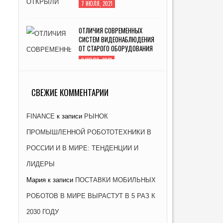
7 ИЮЛЯ, 2021
ОТЛИЧИЯ СОВРЕМЕННЫХ
СИСТЕМ ВИДЕОНАБЛЮДЕНИЯ
ОТ СТАРОГО ОБОРУДОВАНИЯ
2 ИЮЛЯ, 2021
ЗАВОД «АТОММАШ» НАЧАЛ
ПРОИЗВОДСТВО РЕАКТОРНОЙ
СВЕЖИЕ КОММЕНТАРИИ
УСТАНОВКИ ДЛЯ ЭНЕРГОБЛОКА
№ 2 КУРСКОЙ АЭС-2
FINANCE
к записи
РЫНОК
26 ЯНВАРЯ, 2021
ПРОМЫШЛЕННОЙ РОБОТОТЕХНИКИ В
РОССИИ И В МИРЕ: ТЕНДЕНЦИИ И
ЛИДЕРЫ
Мария
к записи
ПОСТАВКИ МОБИЛЬНЫХ
РОБОТОВ В МИРЕ ВЫРАСТУТ В 5 РАЗ К
2030 ГОДУ