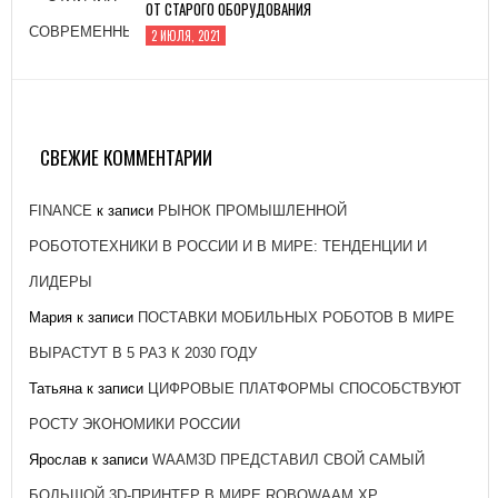
ОТ СТАРОГО ОБОРУДОВАНИЯ
2 ИЮЛЯ, 2021
ЗАВОД «АТОММАШ» НАЧАЛ ПРОИЗВОДСТВО
РЕАКТОРНОЙ УСТАНОВКИ ДЛЯ ЭНЕРГОБЛОКА № 2
КУРСКОЙ АЭС-2
СВЕЖИЕ КОММЕНТАРИИ
26 ЯНВАРЯ, 2021
FINANCE
к записи
РЫНОК ПРОМЫШЛЕННОЙ
РОБОТОТЕХНИКИ В РОССИИ И В МИРЕ: ТЕНДЕНЦИИ И
ЛИДЕРЫ
Мария
к записи
ПОСТАВКИ МОБИЛЬНЫХ РОБОТОВ В МИРЕ
ВЫРАСТУТ В 5 РАЗ К 2030 ГОДУ
Татьяна
к записи
ЦИФРОВЫЕ ПЛАТФОРМЫ СПОСОБСТВУЮТ
РОСТУ ЭКОНОМИКИ РОССИИ
Ярослав
к записи
WAAM3D ПРЕДСТАВИЛ СВОЙ САМЫЙ
БОЛЬШОЙ 3D-ПРИНТЕР В МИРЕ ROBOWAAM XP