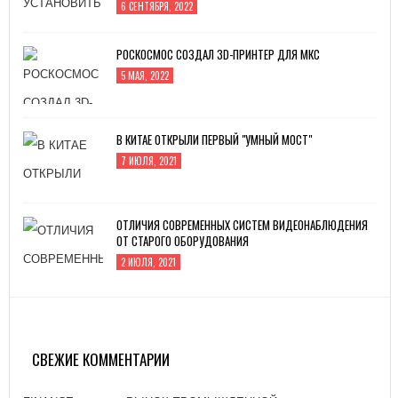
6 СЕНТЯБРЯ, 2022
РОСКОСМОС СОЗДАЛ 3D-ПРИНТЕР ДЛЯ МКС
5 МАЯ, 2022
В КИТАЕ ОТКРЫЛИ ПЕРВЫЙ "УМНЫЙ МОСТ"
7 ИЮЛЯ, 2021
ОТЛИЧИЯ СОВРЕМЕННЫХ СИСТЕМ ВИДЕОНАБЛЮДЕНИЯ
ОТ СТАРОГО ОБОРУДОВАНИЯ
2 ИЮЛЯ, 2021
ЗАВОД «АТОММАШ» НАЧАЛ ПРОИЗВОДСТВО
РЕАКТОРНОЙ УСТАНОВКИ ДЛЯ ЭНЕРГОБЛОКА № 2
КУРСКОЙ АЭС-2
СВЕЖИЕ КОММЕНТАРИИ
26 ЯНВАРЯ, 2021