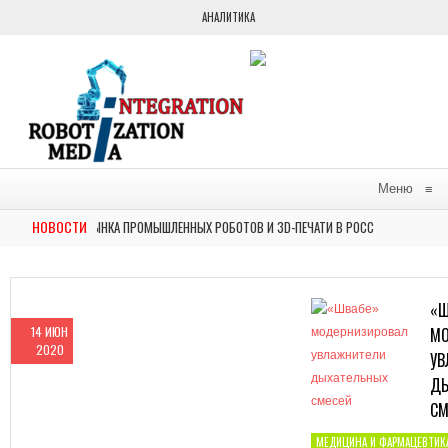
АНАЛИТИКА
Меню
≡
НОВОСТИ
ИЮ: ОБЗОР РЫНКА ПРОМЫШЛЕННЫХ РОБОТОВ И 3D-ПЕЧАТИ В РОССИИ
НОВОС
ТАВИЛИ НА ВЫСТАВКЕ ФОРУМА БУДУЩИХ ТЕХНОЛОГИЙ АВТОМАТИЗИРОВАННОЕ РЕШЕН
«Ш
14 ИЮН
МО
2020
УВ
ДЫ
СМ
МЕДИЦИНА И ФАРМАЦЕВТИК