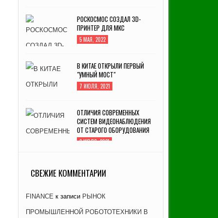
РОСКОСМОС СОЗДАЛ 3D-
ПРИНТЕР ДЛЯ МКС
5 МАЯ, 2022
В КИТАЕ ОТКРЫЛИ ПЕРВЫЙ
"УМНЫЙ МОСТ"
7 ИЮЛЯ, 2021
ОТЛИЧИЯ СОВРЕМЕННЫХ
СИСТЕМ ВИДЕОНАБЛЮДЕНИЯ
ОТ СТАРОГО ОБОРУДОВАНИЯ
2 ИЮЛЯ, 2021
ЗАВОД «АТОММАШ» НАЧАЛ
ПРОИЗВОДСТВО РЕАКТОРНОЙ
СВЕЖИЕ КОММЕНТАРИИ
УСТАНОВКИ ДЛЯ ЭНЕРГОБЛОКА
№ 2 КУРСКОЙ АЭС-2
FINANCE
к записи
РЫНОК
26 ЯНВАРЯ, 2021
ПРОМЫШЛЕННОЙ РОБОТОТЕХНИКИ В