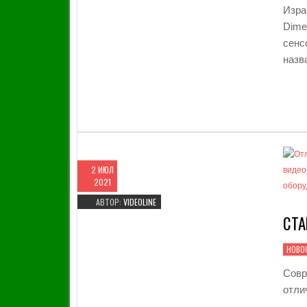
О
»
Изра
М
И
Dime
К
сен
А
назв
О
П
Р
О
Е
К
Т
Е
2 ИЮЛ
И
2021
Н
АВТОР:
VIDEOLINE
Т
Е
СТА
Р
В
НОВО
Ь
Ю
Совр
Н
отли
Е