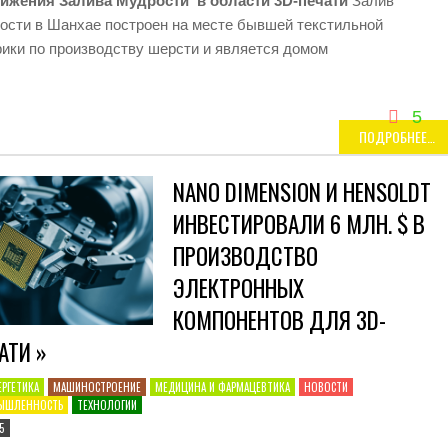
ижения Залива Мудрости в области 3D-печати
Залив
ости в Шанхае построен на месте бывшей текстильной
ики по производству шерсти и является домом
5
ПОДРОБНЕЕ…
NANO DIMENSION И HENSOLDT
ИНВЕСТИРОВАЛИ 6 МЛН. $ В
ПРОИЗВОДСТВО
ЭЛЕКТРОННЫХ
КОМПОНЕНТОВ ДЛЯ 3D-
АТИ »
ЕРГЕТИКА
МАШИНОСТРОЕНИЕ
МЕДИЦИНА И ФАРМАЦЕВТИКА
НОВОСТИ
ЫШЛЕННОСТЬ
ТЕХНОЛОГИИ
5