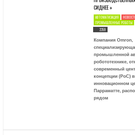
СИДНЕЕ »
АВТОМАТИЗАЦИЯ
УЧЕНЫЕ «РОСАТОМА» ПРЕДСТАВИЛИ НА ВЫСТАВКЕ ФОРУМА БУДУЩИХ ТЕХНОЛОГИЙ
АВТОМАТИЗАЦИЯ
НОВОСТ
ПРОМЫШЛЕННЫЕ РОБОТЫ
ПОСТАВКИ МОБИЛЬНЫХ РОБОТОВ В МИРЕ ВЫРАСТУТ В 5 РАЗ 
АВТОМАТИЗАЦИЯ
2359
Компания Omron,
специализирующа
промышленной ав
робототехнике, о
современный цент
концепции (PoC) 
инновационном це
Парраматте, расп
рядом