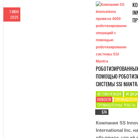
КО
1 ИЮН
IN
2025
ПР
РОБОТИЗИРОВАННЫХ
ПОМОЩЬЮ РОБОТИЗ
СИСТЕМЫ SSI MANTR
АВТОМАТИЗАЦИЯ
МЕДИЦИ
НОВОСТИ
ПРОМЫШЛЕННО
ПРОМЫШЛЕННЫЕ РОБОТЫ
574
Компания SS Innov
International Inc. 
объявила, что её 