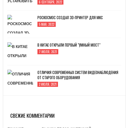
6 СЕНТЯБРЯ, 2022
РОСКОСМОС СОЗДАЛ 3D-ПРИНТЕР ДЛЯ МКС
5 МАЯ, 2022
В КИТАЕ ОТКРЫЛИ ПЕРВЫЙ "УМНЫЙ МОСТ"
7 ИЮЛЯ, 2021
ОТЛИЧИЯ СОВРЕМЕННЫХ СИСТЕМ ВИДЕОНАБЛЮДЕНИЯ
ОТ СТАРОГО ОБОРУДОВАНИЯ
2 ИЮЛЯ, 2021
ЗАВОД «АТОММАШ» НАЧАЛ ПРОИЗВОДСТВО
РЕАКТОРНОЙ УСТАНОВКИ ДЛЯ ЭНЕРГОБЛОКА № 2
КУРСКОЙ АЭС-2
СВЕЖИЕ КОММЕНТАРИИ
26 ЯНВАРЯ, 2021