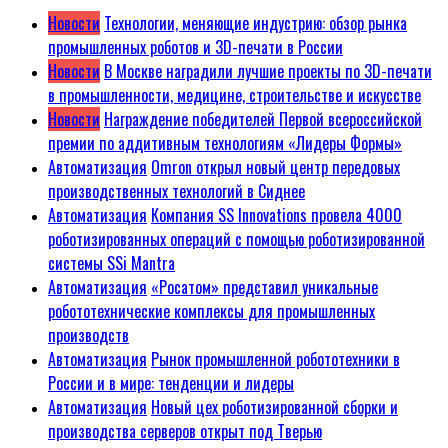
Новости
Технологии, меняющие индустрию: обзор рынка
промышленных роботов и 3D-печати в России
Новости
В Москве наградили лучшие проекты по 3D-печати
в промышленности, медицине, строительстве и искусстве
Новости
Награждение победителей Первой всероссийской
премии по аддитивным технологиям «Лидеры Формы»
Автоматизация
Omron открыл новый центр передовых
производственных технологий в Сиднее
Автоматизация
Компания SS Innovations провела 4000
роботизированных операций с помощью роботизированной
системы SSi Mantra
Автоматизация
«Росатом» представил уникальные
робототехнические комплексы для промышленных
производств
Автоматизация
Рынок промышленной робототехники в
России и в мире: тенденции и лидеры
Автоматизация
Новый цех роботизированной сборки и
производства серверов открыт под Тверью