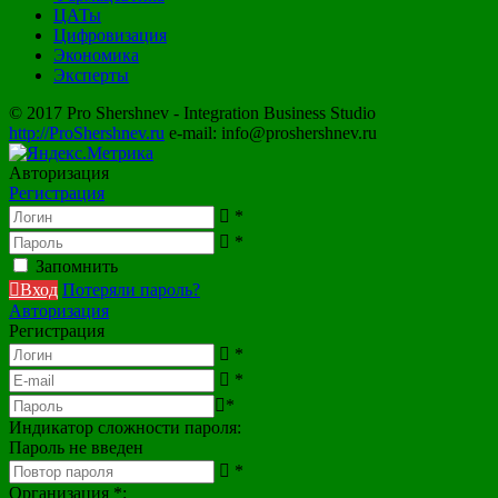
ЦАТы
Цифровизация
Экономика
Эксперты
© 2017 Pro Shershnev - Integration Business Studio
http://ProShershnev.ru
e-mail: info@proshershnev.ru
Авторизация
Регистрация
*
*
Запомнить
Вход
Потеряли пароль?
Авторизация
Регистрация
*
*
*
Индикатор сложности пароля:
Пароль не введен
*
Организация
*
: