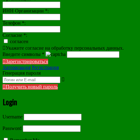
ИНН Организации
*
:
Телефон
*
:
Согласие
*
:
согласен
Укажите согласие на обработку персональных данных.
Введите символы
*
Зарегистрироваться
Авторизация
Регистрация
Генерация пароля
Получить новый пароль
Login
Username
Password