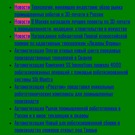
Новости
Технологии, меняющие индустрию: обзор рынка
промышленных роботов и 3D-печати в России
Новости
В Москве наградили лучшие проекты по 3D-печати
в промышленности, медицине, строительстве и искусстве
Новости
Награждение победителей Первой всероссийской
премии по аддитивным технологиям «Лидеры Формы»
Автоматизация
Omron открыл новый центр передовых
производственных технологий в Сиднее
Автоматизация
Компания SS Innovations провела 4000
роботизированных операций с помощью роботизированной
системы SSi Mantra
Автоматизация
«Росатом» представил уникальные
робототехнические комплексы для промышленных
производств
Автоматизация
Рынок промышленной робототехники в
России и в мире: тенденции и лидеры
Автоматизация
Новый цех роботизированной сборки и
производства серверов открыт под Тверью