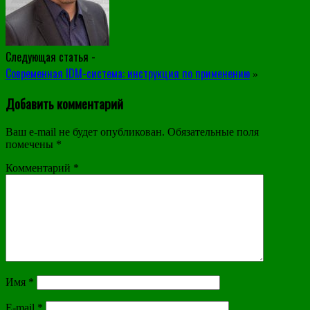
Следующая статья -
Современная IDM-система: инструкция по применению
»
Добавить комментарий
Ваш e-mail не будет опубликован.
Обязательные поля
помечены
*
Комментарий
*
Имя
*
E-mail
*