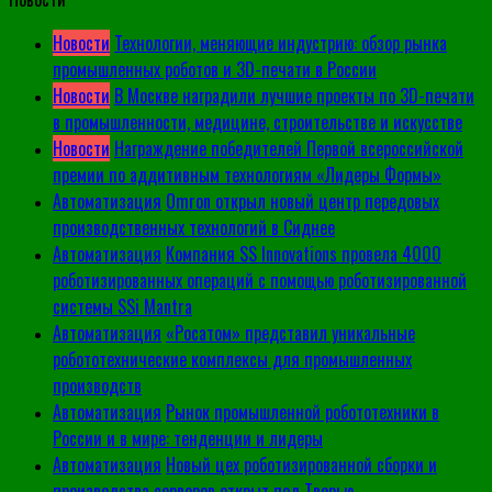
Новости
Технологии, меняющие индустрию: обзор рынка
промышленных роботов и 3D-печати в России
Новости
В Москве наградили лучшие проекты по 3D-печати
в промышленности, медицине, строительстве и искусстве
Новости
Награждение победителей Первой всероссийской
премии по аддитивным технологиям «Лидеры Формы»
Автоматизация
Omron открыл новый центр передовых
производственных технологий в Сиднее
Автоматизация
Компания SS Innovations провела 4000
роботизированных операций с помощью роботизированной
системы SSi Mantra
Автоматизация
«Росатом» представил уникальные
робототехнические комплексы для промышленных
производств
Автоматизация
Рынок промышленной робототехники в
России и в мире: тенденции и лидеры
Автоматизация
Новый цех роботизированной сборки и
производства серверов открыт под Тверью