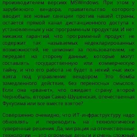
производителем версиях MSWindows. При этом у
зарубежного вендора, правительство которого
вводит все новые санкции против нашей страны,
остается прямой канал дистанционного доступа к
установленным у нас программным продуктам. И нет
никаких гарантий, что программный продукт не
содержит так называемых недекларированных
возможностей, не шпионит за пользователем, не
передает на сторону данные, которые могут
составлять государственную или коммерческую
тайну, и что его работа не будет в некий «час икс»
взята под управление вендором. Это бомба
замедленного действия, без переносных смыслов.
Если она «рванет», что ожидает страну: второй
Чернобыль, вторая Саяно-Шушенская, отечественная
Фукусима или все вместе взятое?
Совершенно очевидно, что ИТ-инфраструктуру надо
обновлять и переводить на технологически
суверенные решения. Да, миграция на отечественные
технологии — это огромные деньги и очень сложный