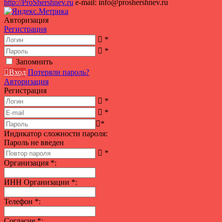
http://ProShershnev.ru
e-mail: info@proshershnev.ru
Авторизация
Регистрация
*
*
Запомнить
Вход
Потеряли пароль?
Авторизация
Регистрация
*
*
*
Индикатор сложности пароля:
Пароль не введен
*
Организация
*
:
ИНН Организации
*
:
Телефон
*
:
Согласие
*
: