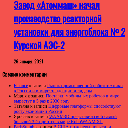
Завод «Атоммаш» начал
производство реакторной
установки для энергоблока № 2
Курской АЭС-2
26 января, 2021
Свежие комментарии
Finance
к записи
Рынок промышленной робототехники
в России и в мире: тенденции и лидеры
Мария
к записи
Поставки мобильных роботов в мире
вырастут в 5 раз к 2030 году
Татьяна
к записи
Цифровые платформы способствуют
росту экономики России
Ярослав
к записи
WAAM3D представил свой самый
большой 3D-принтер в мире RoboWAAM XP
ParisStumb
к записи
В США инженеры повысили