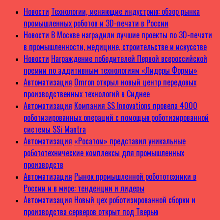
Новости
Технологии, меняющие индустрию: обзор рынка
промышленных роботов и 3D-печати в России
Новости
В Москве наградили лучшие проекты по 3D-печати
в промышленности, медицине, строительстве и искусстве
Новости
Награждение победителей Первой всероссийской
премии по аддитивным технологиям «Лидеры Формы»
Автоматизация
Omron открыл новый центр передовых
производственных технологий в Сиднее
Автоматизация
Компания SS Innovations провела 4000
роботизированных операций с помощью роботизированной
системы SSi Mantra
Автоматизация
«Росатом» представил уникальные
робототехнические комплексы для промышленных
производств
Автоматизация
Рынок промышленной робототехники в
России и в мире: тенденции и лидеры
Автоматизация
Новый цех роботизированной сборки и
производства серверов открыт под Тверью