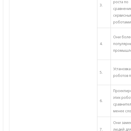
роста по
3.
сравнени
сервисны
роботами
Они боле
4.
популярн
промышле
Установка
5.
роботов п
Проектир
этих робо
6.
сравните
менее сл
Они заме
7.
людей дл