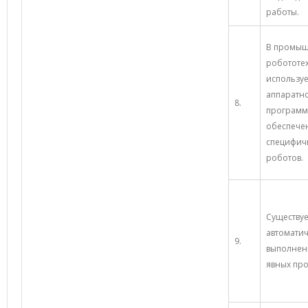
работы.
В промы
робототе
используе
аппаратн
8.
програм
обеспече
специфич
роботов.
Существуе
автомати
9.
выполнен
явных пр