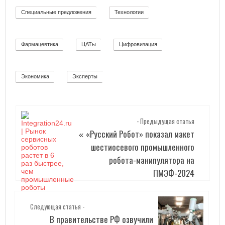
Специальные предложения
Технологии
8
92
Фармацевтика
ЦАТы
Цифровизация
2
17
271
Экономика
Эксперты
12
2
- Предыдущая статья
«Русский Робот» показал макет
«
шестиосевого промышленного
робота-манипулятора на
ПМЭФ-2024
Следующая статья -
В правительстве РФ озвучили