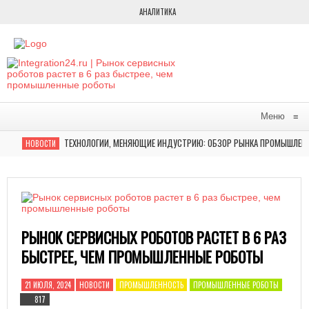
АНАЛИТИКА
Меню
≡
НОВОСТИ
ТЕХНОЛОГИИ, МЕНЯЮЩИЕ ИНДУСТРИЮ: ОБЗОР РЫНКА ПРОМЫШЛЕНН
НОВОСТИ
В МОСКВЕ НАГРАДИЛИ ЛУЧШИЕ ПРОЕКТЫ ПО 3D-ПЕЧАТИ В ПРОМЫШЛ
НОВОСТИ
НАГРАЖДЕНИЕ ПОБЕДИТЕЛЕЙ ПЕРВОЙ ВСЕРОССИЙСКОЙ ПРЕМИИ П
НОВОСТИ
OMRON ОТКРЫЛ НОВЫЙ ЦЕНТР ПЕРЕДОВЫХ ПРОИЗВОДСТВЕНН
АВТОМАТИЗАЦИЯ
КОМПАНИЯ SS INNOVATIONS ПРОВЕЛА 4000 РОБОТИЗИРОВА
АВТОМАТИЗАЦИЯ
РЫНОК СЕРВИСНЫХ РОБОТОВ РАСТЕТ В 6 РАЗ
«РОСАТОМ» ПРЕДСТАВИЛ УНИКАЛЬНЫЕ РОБОТОТЕХНИЧЕСКИ
АВТОМАТИЗАЦИЯ
БЫСТРЕЕ, ЧЕМ ПРОМЫШЛЕННЫЕ РОБОТЫ
РЫНОК ПРОМЫШЛЕННОЙ РОБОТОТЕХНИКИ В РОССИИ И В МИРЕ
АВТОМАТИЗАЦИЯ
21 ИЮЛЯ, 2024
НОВОСТИ
ПРОМЫШЛЕННОСТЬ
ПРОМЫШЛЕННЫЕ РОБОТЫ
НОВЫЙ ЦЕХ РОБОТИЗИРОВАННОЙ СБОРКИ И ПРОИЗВОДСТВА 
АВТОМАТИЗАЦИЯ
817