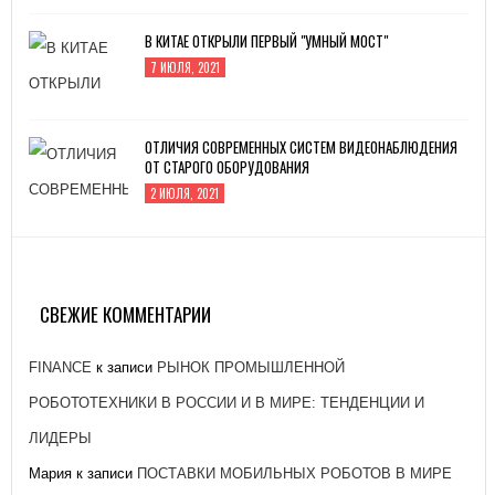
В КИТАЕ ОТКРЫЛИ ПЕРВЫЙ "УМНЫЙ МОСТ"
7 ИЮЛЯ, 2021
ОТЛИЧИЯ СОВРЕМЕННЫХ СИСТЕМ ВИДЕОНАБЛЮДЕНИЯ
ОТ СТАРОГО ОБОРУДОВАНИЯ
2 ИЮЛЯ, 2021
ЗАВОД «АТОММАШ» НАЧАЛ ПРОИЗВОДСТВО
РЕАКТОРНОЙ УСТАНОВКИ ДЛЯ ЭНЕРГОБЛОКА № 2
КУРСКОЙ АЭС-2
СВЕЖИЕ КОММЕНТАРИИ
26 ЯНВАРЯ, 2021
FINANCE
к записи
РЫНОК ПРОМЫШЛЕННОЙ
РОБОТОТЕХНИКИ В РОССИИ И В МИРЕ: ТЕНДЕНЦИИ И
ЛИДЕРЫ
Мария
к записи
ПОСТАВКИ МОБИЛЬНЫХ РОБОТОВ В МИРЕ