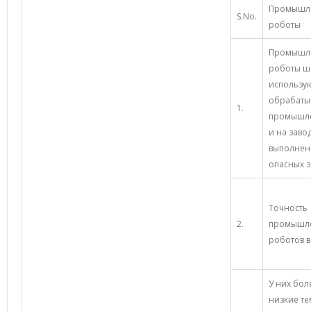
Промышл
S.No.
роботы
Промышл
роботы ш
использую
обрабат
1.
промышл
и на заво
выполнен
опасных з
Точность
2.
промышл
роботов в
У них бол
низкие т