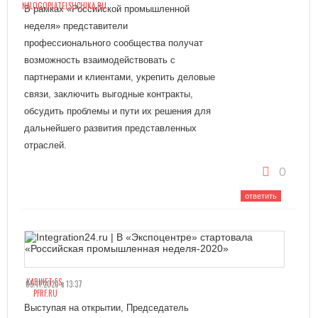
NALOGOPLATELSHCHIKA.RU
В рамках «Российской промышленной
неделя» представители
профессионального сообщества получат
возможность взаимодействовать с
партнерами и клиентами, укрепить деловые
связи, заключить выгодные контракты,
обсудить проблемы и пути их решения для
дальнейшего развития представленных
отраслей.
0
ответить
KABINET-ES-
05.11.2020 в 13:37
PFRF.RU
Выступая на открытии, Председатель