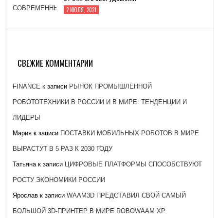
2 ИЮЛЯ, 2021
ЗАВОД «АТОММАШ» НАЧАЛ ПРОИЗВОДСТВО
РЕАКТОРНОЙ УСТАНОВКИ ДЛЯ ЭНЕРГОБЛОКА № 2
КУРСКОЙ АЭС-2
СВЕЖИЕ КОММЕНТАРИИ
26 ЯНВАРЯ, 2021
FINANCE
к записи
РЫНОК ПРОМЫШЛЕННОЙ
РОБОТОТЕХНИКИ В РОССИИ И В МИРЕ: ТЕНДЕНЦИИ И
ЛИДЕРЫ
Мария
к записи
ПОСТАВКИ МОБИЛЬНЫХ РОБОТОВ В МИРЕ
ВЫРАСТУТ В 5 РАЗ К 2030 ГОДУ
Татьяна
к записи
ЦИФРОВЫЕ ПЛАТФОРМЫ СПОСОБСТВУЮТ
РОСТУ ЭКОНОМИКИ РОССИИ
Ярослав
к записи
WAAM3D ПРЕДСТАВИЛ СВОЙ САМЫЙ
БОЛЬШОЙ 3D-ПРИНТЕР В МИРЕ ROBOWAAM XP