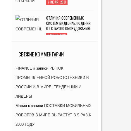
7 ИЮЛЯ, 2021
ОТЛИЧИЯ СОВРЕМЕННЫХ
СИСТЕМ ВИДЕОНАБЛЮДЕНИЯ
ОТ СТАРОГО ОБОРУДОВАНИЯ
2 ИЮЛЯ, 2021
ЗАВОД «АТОММАШ» НАЧАЛ
ПРОИЗВОДСТВО РЕАКТОРНОЙ
СВЕЖИЕ КОММЕНТАРИИ
УСТАНОВКИ ДЛЯ ЭНЕРГОБЛОКА
№ 2 КУРСКОЙ АЭС-2
FINANCE
к записи
РЫНОК
26 ЯНВАРЯ, 2021
ПРОМЫШЛЕННОЙ РОБОТОТЕХНИКИ В
РОССИИ И В МИРЕ: ТЕНДЕНЦИИ И
ЛИДЕРЫ
Мария
к записи
ПОСТАВКИ МОБИЛЬНЫХ
РОБОТОВ В МИРЕ ВЫРАСТУТ В 5 РАЗ К
2030 ГОДУ