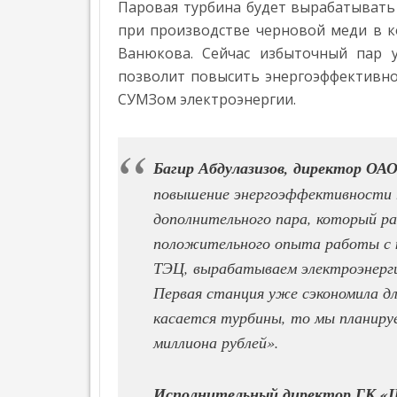
М
»
Паровая турбина будет вырабатывать 
И
при производстве черновой меди в к
К
А
Ванюкова. Сейчас избыточный пар у
позволит повысить энергоэффективно
О
П
СУМЗом электроэнергии.
Р
О
Е
К
Багир Абдулазизов, директор О
Т
Е
повышение энергоэффективности п
И
дополнительного пара, который ра
Н
положительного опыта работы с 
Т
Е
ТЭЦ, вырабатываем электроэнерги
Р
Первая станция уже сэкономила дл
В
Ь
касается турбины, то мы планиру
Ю
миллиона рублей».
Н
Е
Ф
Исполнительный директор ГК «Ш