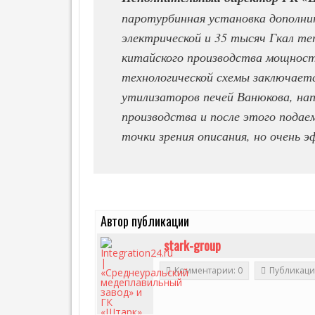
Т
паротурбинная установка дополни
Е
Г
электрической и 35 тысяч Гкал теп
А
З
китайского производства мощност
технологической схемы заключаетс
П
Р
утилизаторов печей Ванюкова, нап
Е
производства и после этого подаем
С
С
точки зрения описания, но очень э
-
Р
Е
Л
И
З
Ы
Автор публикации
I
stark-group
T
,
Комментарии: 0
Публикаци
Э
Н
Е
Р