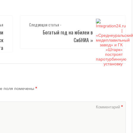
ья
Следующая статья -
ии
Богатый год на юбилеи в
ск
СибНИА
»
та
*
е поля помечены
*
Комментарий