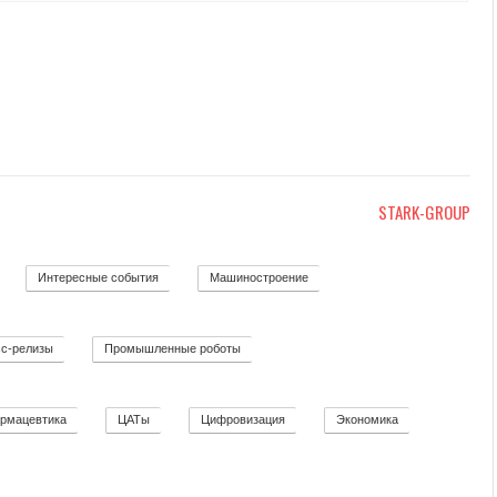
STARK-GROUP
Интересные события
Машиностроение
12
19
139
с-релизы
Промышленные роботы
52
32
рмацевтика
ЦАТы
Цифровизация
Экономика
2
17
271
12