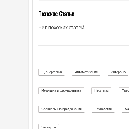
Г
Е
Похожие Статьи:
Т
2
И
К
Нет похожих статей.
А
IT, энергетика
Автоматизация
Интервью
58
11
Медицина и фармацевтика
Нефтегаз
Прес
11
26
Специальные предложения
Технологии
Фа
8
92
Эксперты
2