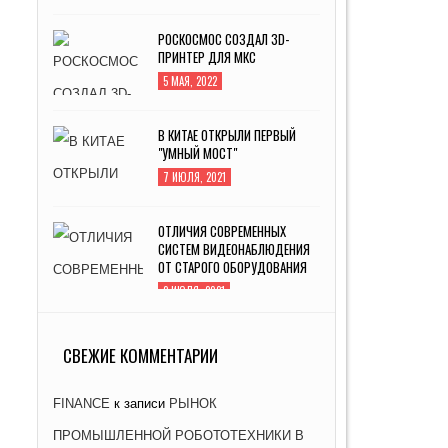
РОСКОСМОС СОЗДАЛ 3D-
ПРИНТЕР ДЛЯ МКС
5 МАЯ, 2022
В КИТАЕ ОТКРЫЛИ ПЕРВЫЙ
"УМНЫЙ МОСТ"
7 ИЮЛЯ, 2021
ОТЛИЧИЯ СОВРЕМЕННЫХ
СИСТЕМ ВИДЕОНАБЛЮДЕНИЯ
ОТ СТАРОГО ОБОРУДОВАНИЯ
2 ИЮЛЯ, 2021
ЗАВОД «АТОММАШ» НАЧАЛ
ПРОИЗВОДСТВО РЕАКТОРНОЙ
СВЕЖИЕ КОММЕНТАРИИ
УСТАНОВКИ ДЛЯ ЭНЕРГОБЛОКА
№ 2 КУРСКОЙ АЭС-2
FINANCE
к записи
РЫНОК
26 ЯНВАРЯ, 2021
ПРОМЫШЛЕННОЙ РОБОТОТЕХНИКИ В