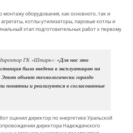
ВЫСТАВКЕ ФОРУМА БУДУЩИХ ТЕХНОЛОГИЙ АВТОМАТИЗИРОВАННОЕ РЕШЕНИЕ СОЗДАНИ
 монтажу оборудования, как основного, так и
ЫРАСТУТ В 5 РАЗ К 2030 ГОДУ
 агрегаты, котлы-утилизаторы, паровые котлы и
финальный этап подготовительных работ к первому
й директор ГК «Штарк»:
«Для нас это
станция была введена в эксплуатацию на
 Этот объект технологически гораздо
ыли понятны и реализуются в согласованные
бот оценил директор по энергетике Уральской
 сопровождении директора Надеждинского