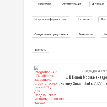
Г
IT, энергетика
Автоматизация
Интервью
58
11
Е
Т
И
Медицина и фармацевтика
Нефтегаз
Прес
11
26
К
А
Специальные предложения
Технологии
Фа
8
92
Эксперты
2
- Предыдущая стат
В Новой Москве внедр
«
систему Smart Grid к 2022 го