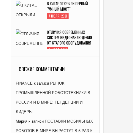
В КИТАЕ ОТКРЫЛИ ПЕРВЫЙ
"УМНЫЙ МОСТ"
7 ИЮЛЯ, 2021
ОТЛИЧИЯ СОВРЕМЕННЫХ
СИСТЕМ ВИДЕОНАБЛЮДЕНИЯ
ОТ СТАРОГО ОБОРУДОВАНИЯ
2 ИЮЛЯ, 2021
ЗАВОД «АТОММАШ» НАЧАЛ
ПРОИЗВОДСТВО РЕАКТОРНОЙ
СВЕЖИЕ КОММЕНТАРИИ
УСТАНОВКИ ДЛЯ ЭНЕРГОБЛОКА
№ 2 КУРСКОЙ АЭС-2
FINANCE
к записи
РЫНОК
26 ЯНВАРЯ, 2021
ПРОМЫШЛЕННОЙ РОБОТОТЕХНИКИ В
РОССИИ И В МИРЕ: ТЕНДЕНЦИИ И
ЛИДЕРЫ
Мария
к записи
ПОСТАВКИ МОБИЛЬНЫХ
РОБОТОВ В МИРЕ ВЫРАСТУТ В 5 РАЗ К