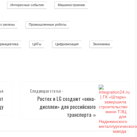
Интересные события
Машиностроение
12
19
139
с-релизы
Промышленные роботы
52
32
рмацевтика
ЦАТы
Цифровизация
Экономика
2
17
271
12
ья
Следующая статья -
ят
Ростех и LG создают «окна-
ду
дисплеи» для российского
транспорта
»