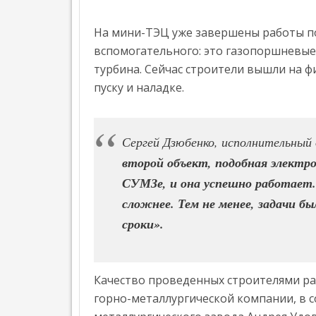
НАГРАДИЛИ
Л
УЧЕНЫЕ «РОСАТОМА» ПРЕДСТАВИЛИ НА 
АВТОМАТИЗАЦИЯ
ПЕЧАТИ
ЛУЧШИЕ
Е
На мини-ТЭЦ уже завершены работы по
ПОСТАВКИ МОБИЛЬНЫХ РОБОТОВ В МИРЕ В
Н
В
АВТОМАТИЗАЦИЯ
ПРОЕКТЫ
Н
вспомогательного: это газопоршневые
РОССИИ
ПО
О
»
турбина. Сейчас строители вышли на 
С
3D-
Т
пуску и наладке.
ПЕЧАТИ
Ь
В
Т
ПРОМЫШЛЕННОСТИ,
Е
Сергей Дзюбенко, исполнительны
МЕДИЦИНЕ,
НАГРАЖДЕНИЕ
Х
OMRON
Н
СТРОИТЕЛЬСТВЕ
ПОБЕДИТЕЛЕЙ
второй объект, подобная электро
О
ОТКРЫЛ
И
ПЕРВОЙ
Л
СУМЗе, и она успешно работает.
НОВЫЙ
О
ИСКУССТВЕ
ВСЕРОССИЙСКОЙ
сложнее. Тем не менее, задачи б
ЦЕНТР
Г
»
ПРЕМИИ
И
ПЕРЕДОВЫХ
сроки».
ПО
И
ПРОИЗВОДСТВЕННЫХ
АДДИТИВНЫМ
Э
ТЕХНОЛОГИЙ
ТЕХНОЛОГИЯМ
К
В
О
Качество проведенных строителями ра
«ЛИДЕРЫ
Н
СИДНЕЕ
горно-металлургической компании, в
ФОРМЫ»
О
»