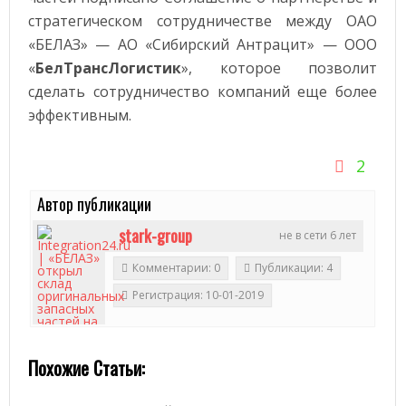
стратегическом сотрудничестве между ОАО
«БЕЛАЗ» — АО «Сибирский Антрацит» — ООО
«
БелТрансЛогистик
», которое позволит
сделать сотрудничество компаний еще более
эффективным.
2
Автор публикации
stark-group
не в сети 6 лет
Комментарии: 0
Публикации: 4
Регистрация: 10-01-2019
Похожие Статьи:
2