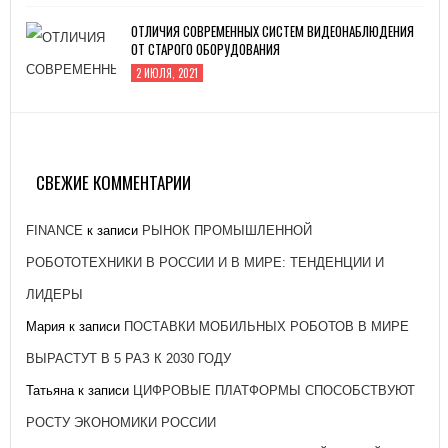
ОТЛИЧИЯ СОВРЕМЕННЫХ СИСТЕМ ВИДЕОНАБЛЮДЕНИЯ
ОТ СТАРОГО ОБОРУДОВАНИЯ
2 ИЮЛЯ, 2021
ЗАВОД «АТОММАШ» НАЧАЛ ПРОИЗВОДСТВО
РЕАКТОРНОЙ УСТАНОВКИ ДЛЯ ЭНЕРГОБЛОКА № 2
КУРСКОЙ АЭС-2
СВЕЖИЕ КОММЕНТАРИИ
26 ЯНВАРЯ, 2021
FINANCE
к записи
РЫНОК ПРОМЫШЛЕННОЙ
РОБОТОТЕХНИКИ В РОССИИ И В МИРЕ: ТЕНДЕНЦИИ И
ЛИДЕРЫ
Мария
к записи
ПОСТАВКИ МОБИЛЬНЫХ РОБОТОВ В МИРЕ
ВЫРАСТУТ В 5 РАЗ К 2030 ГОДУ
Татьяна
к записи
ЦИФРОВЫЕ ПЛАТФОРМЫ СПОСОБСТВУЮТ
РОСТУ ЭКОНОМИКИ РОССИИ