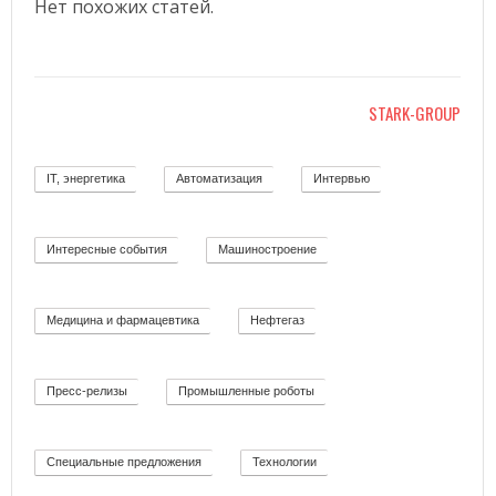
Нет похожих статей.
STARK-GROUP
IT, энергетика
Автоматизация
Интервью
58
11
12
Интересные события
Машиностроение
19
139
Медицина и фармацевтика
Нефтегаз
11
26
Пресс-релизы
Промышленные роботы
52
32
Специальные предложения
Технологии
8
92