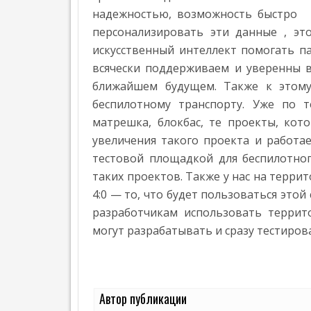
Т
надежностью, возможность быстро
Е
Г
персонализировать эти данные , эт
А
искусственный интеллект помогать п
З
всячески поддерживаем и уверенны в
П
ближайшем будущем. Также к этому
Р
Е
беспилотному транспорту. Уже по 
С
матрешка, блокбас, те проекты, ко
С
-
увеличения такого проекта и работа
Р
тестовой площадкой для беспилотног
Е
таких проектов. Также у нас на терри
Л
И
4:0 — то, что будет пользоваться этой
З
разработчикам использовать террито
Ы
могут разрабатывать и сразу тестиров
I
T
,
Э
Н
Автор публикации
Е
Р