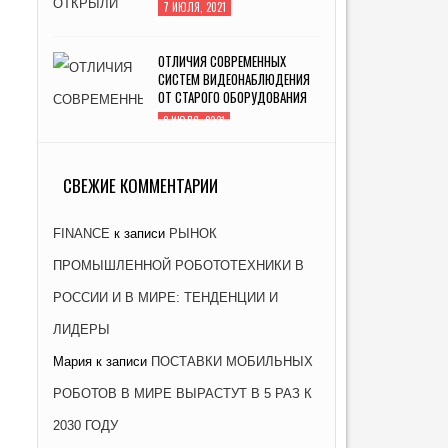
7 ИЮЛЯ, 2021
ОТЛИЧИЯ СОВРЕМЕННЫХ
СИСТЕМ ВИДЕОНАБЛЮДЕНИЯ
ОТ СТАРОГО ОБОРУДОВАНИЯ
2 ИЮЛЯ, 2021
ЗАВОД «АТОММАШ» НАЧАЛ
ПРОИЗВОДСТВО РЕАКТОРНОЙ
СВЕЖИЕ КОММЕНТАРИИ
УСТАНОВКИ ДЛЯ ЭНЕРГОБЛОКА
№ 2 КУРСКОЙ АЭС-2
FINANCE
к записи
РЫНОК
26 ЯНВАРЯ, 2021
ПРОМЫШЛЕННОЙ РОБОТОТЕХНИКИ В
РОССИИ И В МИРЕ: ТЕНДЕНЦИИ И
ЛИДЕРЫ
Мария
к записи
ПОСТАВКИ МОБИЛЬНЫХ
РОБОТОВ В МИРЕ ВЫРАСТУТ В 5 РАЗ К
2030 ГОДУ