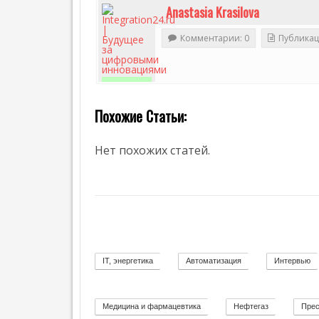
Anastasia Krasilova
Г
Е
Т
Комментарии: 0
Публикац
И
К
А
2
Похожие Статьи:
Нет похожих статей.
IT, энергетика
Автоматизация
Интервью
58
11
Медицина и фармацевтика
Нефтегаз
Прес
11
26