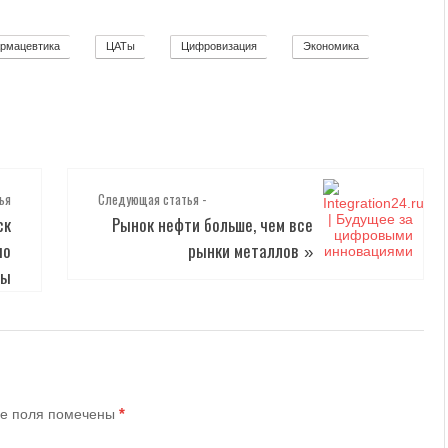
рмацевтика
ЦАТы
Цифровизация
Экономика
2
17
271
12
ья
Следующая статья -
ск
Рынок нефти больше, чем все
по
рынки металлов
»
ты
*
е поля помечены