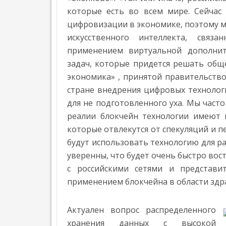
М
»
И
которые есть во всем мире. Сейчас
К
цифровизации в экономике, поэтому 
А
искусственного интеллекта, связ
О
применением виртуальной дополнит
П
Р
задач, которые придется решать общ
О
экономика» , принятой правительств
Е
К
стране внедрения цифровых технолог
Т
для не подготовленного уха. Мы часто
Е
реалии блокчейн технологии имеют
И
которые отвлекутся от спекуляций и п
Н
Т
будут использовать технологию для ра
Е
уверенны, что будет очень быстро вост
Р
с российскими сетями и представи
В
Ь
применением блокчейна в области здр
Ю
Н
Актуален вопрос распределенного
Е
Ф
хранения данных с высокой