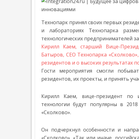
НАГРАДИЛИ
Л
ПЕЧАТИ
ЛУЧШИЕ
Е
Н
В
ПРОЕКТЫ
Н
Технопарк принял своих первых резиде
РОССИИ
ПО
О
»
и лабораториях Технопарка разме
С
3D-
Т
технологических предпринимателей з
ПЕЧАТИ
Ь
Кирилл Каем, старший Вице-Прези
В
Т
Батыров, CEO Технопарка «Сколково»,
ПРОМЫШЛЕННОСТИ,
Е
резидентов и о высоких результатах 
МЕДИЦИНЕ,
НАГРАЖДЕНИЕ
Х
OMRON
Н
Гости мероприятия смогли побыва
СТРОИТЕЛЬСТВЕ
ПОБЕДИТЕЛЕЙ
О
ОТКРЫЛ
И
ПЕРВОЙ
резидентов, их проекты, и принять уча
Л
НОВЫЙ
О
ИСКУССТВЕ
ВСЕРОССИЙСКОЙ
ЦЕНТР
Г
»
ПРЕМИИ
Кирилл Каем, вице-президент по 
И
ПЕРЕДОВЫХ
ПО
И
технологии будут популярны в 2018
ПРОИЗВОДСТВЕННЫХ
АДДИТИВНЫМ
Э
«Сколково».
ТЕХНОЛОГИЙ
ТЕХНОЛОГИЯМ
К
В
О
«ЛИДЕРЫ
Н
СИДНЕЕ
Он подчеркнул особенности и напра
ФОРМЫ»
О
»
«Сколково». «Так или иначе, российс