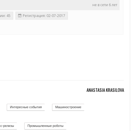
не в сети 6 лет
ии: 45
Регистрация: 02-07-2017
ANASTASIA KRASILOVA
Интересные события
Машиностроение
12
19
139
с-релизы
Промышленные роботы
52
32