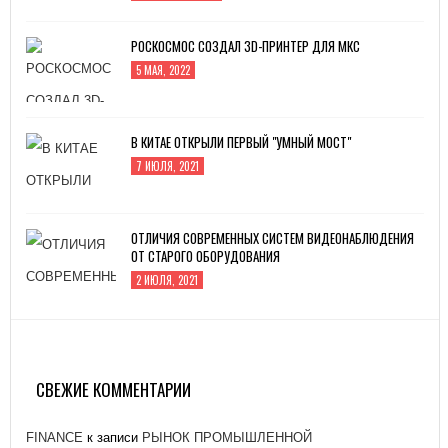
РОСКОСМОС СОЗДАЛ 3D-ПРИНТЕР ДЛЯ МКС
5 МАЯ, 2022
В КИТАЕ ОТКРЫЛИ ПЕРВЫЙ "УМНЫЙ МОСТ"
7 ИЮЛЯ, 2021
ОТЛИЧИЯ СОВРЕМЕННЫХ СИСТЕМ ВИДЕОНАБЛЮДЕНИЯ
ОТ СТАРОГО ОБОРУДОВАНИЯ
2 ИЮЛЯ, 2021
ЗАВОД «АТОММАШ» НАЧАЛ ПРОИЗВОДСТВО
РЕАКТОРНОЙ УСТАНОВКИ ДЛЯ ЭНЕРГОБЛОКА № 2
КУРСКОЙ АЭС-2
СВЕЖИЕ КОММЕНТАРИИ
26 ЯНВАРЯ, 2021
FINANCE
к записи
РЫНОК ПРОМЫШЛЕННОЙ