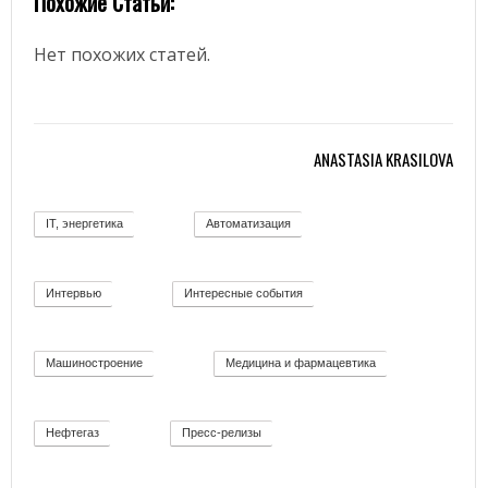
Похожие Статьи:
Нет похожих статей.
ANASTASIA KRASILOVA
IT, энергетика
Автоматизация
58
11
Интервью
Интересные события
12
19
Машиностроение
Медицина и фармацевтика
139
11
Нефтегаз
Пресс-релизы
26
52