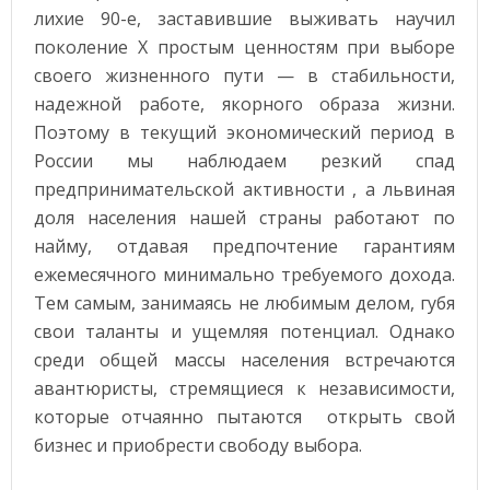
АВТОМАТИЗАЦИЯ
лихие 90-е, заставившие выживать научил
УЧЕНЫЕ «РОСАТОМА» ПРЕДСТАВИЛИ НА ВЫСТАВКЕ ФОРУМА БУДУЩИХ ТЕХНОЛОГИЙ
поколение X простым ценностям при выборе
своего жизненного пути — в стабильности,
ПОСТАВКИ МОБИЛЬНЫХ РОБОТОВ В МИРЕ ВЫРАСТУТ В 5 РАЗ 
АВТОМАТИЗАЦИЯ
надежной работе, якорного образа жизни.
Поэтому в текущий экономический период в
России мы наблюдаем резкий спад
предпринимательской активности , а львиная
доля населения нашей страны работают по
найму, отдавая предпочтение гарантиям
ежемесячного минимально требуемого дохода.
Тем самым, занимаясь не любимым делом, губя
свои таланты и ущемляя потенциал. Однако
среди общей массы населения встречаются
авантюристы, стремящиеся к независимости,
которые отчаянно пытаются открыть свой
бизнес и приобрести свободу выбора.