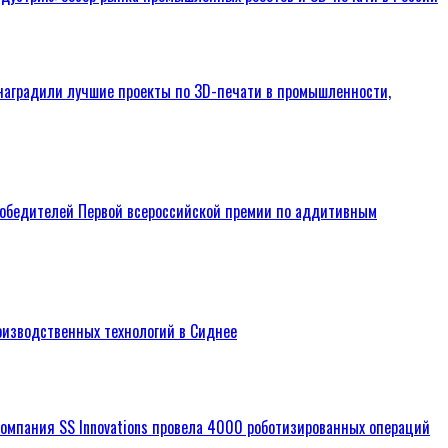
наградили лучшие проекты по 3D-печати в промышленности,
обедителей Первой всероссийской премии по аддитивным
изводственных технологий в Сиднее
омпания SS Innovations провела 4000 роботизированных операций