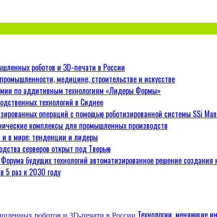
ышленных роботов и 3D-печати в России
 промышленности, медицине, строительстве и искусстве
ремии по аддитивным технологиям «Лидеры Формы»
одственных технологий в Сиднее
изированных операций с помощью роботизированной системы SSi Man
хнические комплексы для промышленных производств
 и в мире: тенденции и лидеры
одства серверов открыт под Тверью
 Форума будущих технологий автоматизированное решение создания
в 5 раз к 2030 году
Технологии, меняющие ин