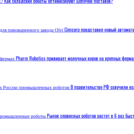
Как складские роботы оптимизируют цепочки поставок?
Cimcorp представил новый автомати
Pharm Robotics прививает молочных коров на крупных ферма
В правительстве РФ озвучили к
Рынок сервисных роботов растет в 6 раз бы