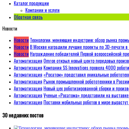
Каталог продукции
Компании и услуги
Обратная связь
Новости
Новости
Технологии, меняющие индустрию: обзор рынка пром
Новости
В Москве наградили лучшие проекты по 3D-печати в
Новости
Награждение победителей Первой всероссийской п
Автоматизация
Omron открыл новый центр передовых произв
Автоматизация
Компания SS Innovations провела 4000 робот
Автоматизация
«Росатом» представил уникальные робототе
Автоматизация
Рынок промышленной робототехники в России
Автоматизация
Новый цех роботизированной сборки и произв
Автоматизация
Ученые «Росатома» представили на выставке
Автоматизация
Поставки мобильных роботов в мире вырастут 
30 недавних постов