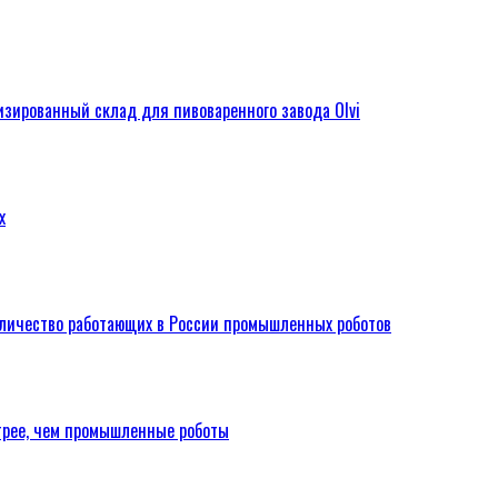
зированный склад для пивоваренного завода Olvi
х
оличество работающих в России промышленных роботов
стрее, чем промышленные роботы