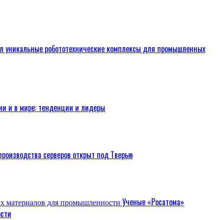
л уникальные робототехнические комплексы для промышленных
ии и в мире: тенденции и лидеры
производства серверов открыт под Тверью
Ученые «Росатома»
ости