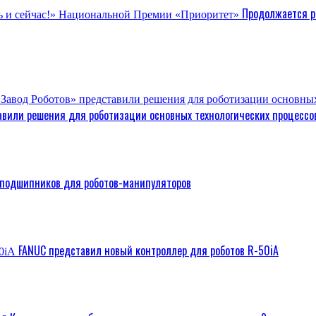
Продолжается р
авили решения для роботизации основных технологических процессо
 подшипников для роботов-манипуляторов
FANUC представил новый контроллер для роботов R-50iA