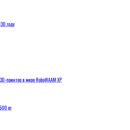
030 году
3D-принтер в мире RoboWAAM XP
500 кг