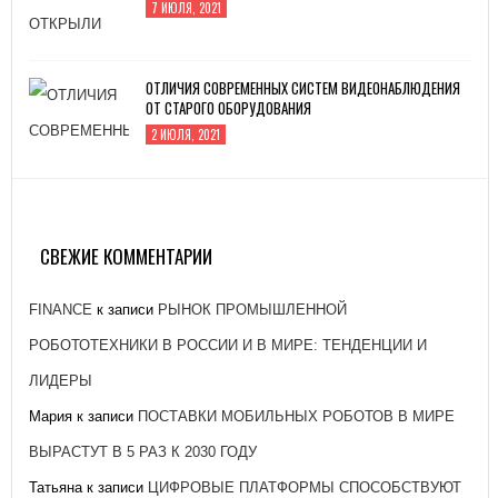
7 ИЮЛЯ, 2021
ОТЛИЧИЯ СОВРЕМЕННЫХ СИСТЕМ ВИДЕОНАБЛЮДЕНИЯ
ОТ СТАРОГО ОБОРУДОВАНИЯ
2 ИЮЛЯ, 2021
ЗАВОД «АТОММАШ» НАЧАЛ ПРОИЗВОДСТВО
РЕАКТОРНОЙ УСТАНОВКИ ДЛЯ ЭНЕРГОБЛОКА № 2
КУРСКОЙ АЭС-2
СВЕЖИЕ КОММЕНТАРИИ
26 ЯНВАРЯ, 2021
FINANCE
к записи
РЫНОК ПРОМЫШЛЕННОЙ
РОБОТОТЕХНИКИ В РОССИИ И В МИРЕ: ТЕНДЕНЦИИ И
ЛИДЕРЫ
Мария
к записи
ПОСТАВКИ МОБИЛЬНЫХ РОБОТОВ В МИРЕ
ВЫРАСТУТ В 5 РАЗ К 2030 ГОДУ
Татьяна
к записи
ЦИФРОВЫЕ ПЛАТФОРМЫ СПОСОБСТВУЮТ