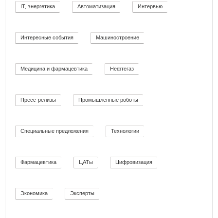
IT, энергетика
Автоматизация
Интервью
58
11
12
Интересные события
Машиностроение
19
139
Медицина и фармацевтика
Нефтегаз
11
26
Пресс-релизы
Промышленные роботы
52
32
Специальные предложения
Технологии
8
92
Фармацевтика
ЦАТы
Цифровизация
2
17
271
Экономика
Эксперты
12
2