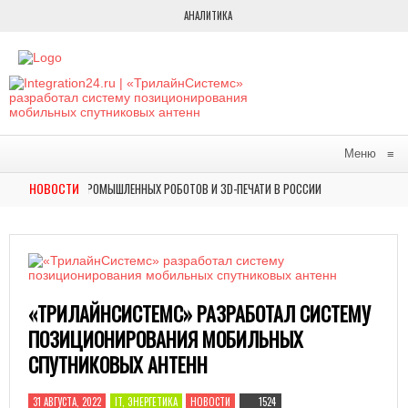
АНАЛИТИКА
Меню
≡
НОВОСТИ
Р РЫНКА ПРОМЫШЛЕННЫХ РОБОТОВ И 3D-ПЕЧАТИ В РОССИИ
В МО
НОВОСТИ
НА ВЫСТАВКЕ ФОРУМА БУДУЩИХ ТЕХНОЛОГИЙ АВТОМАТИЗИРОВАННОЕ РЕШЕНИЕ СОЗД
«ТРИЛАЙНСИСТЕМС» РАЗРАБОТАЛ СИСТЕМУ
ПОЗИЦИОНИРОВАНИЯ МОБИЛЬНЫХ
СПУТНИКОВЫХ АНТЕНН
31 АВГУСТА, 2022
IT, ЭНЕРГЕТИКА
НОВОСТИ
1524