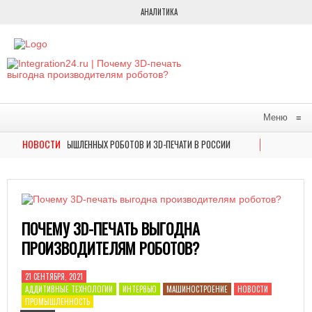
АНАЛИТИКА
Меню
≡
НОВОСТИ
КА ПРОМЫШЛЕННЫХ РОБОТОВ И 3D-ПЕЧАТИ В РОССИИ
В МОСКВЕ Н
НОВОСТИ
ТАВКЕ ФОРУМА БУДУЩИХ ТЕХНОЛОГИЙ АВТОМАТИЗИРОВАННОЕ РЕШЕНИЕ СОЗДАНИЯ Н
ПОЧЕМУ 3D-ПЕЧАТЬ ВЫГОДНА
ПРОИЗВОДИТЕЛЯМ РОБОТОВ?
21 СЕНТЯБРЯ, 2021
АДДИТИВНЫЕ ТЕХНОЛОГИИ
ИНТЕРВЬЮ
МАШИНОСТРОЕНИЕ
НОВОСТИ
ПРОМЫШЛЕННОСТЬ