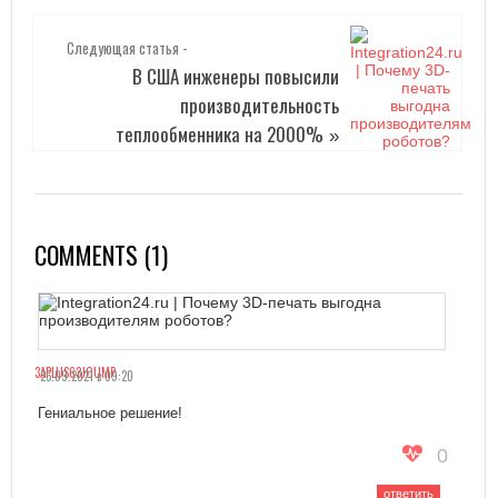
Следующая статья -
В США инженеры повысили
производительность
теплообменника на 2000%
»
COMMENTS (1)
3APLUS63JOUMP
25.09.2021 в 09:20
Гениальное решение!
0
ответить