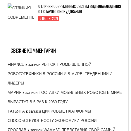
ОТЛИЧИЯ СОВРЕМЕННЫХ СИСТЕМ ВИДЕОНАБЛЮДЕНИЯ
ОТ СТАРОГО ОБОРУДОВАНИЯ
2 ИЮЛЯ, 2021
ЗАВОД «АТОММАШ» НАЧАЛ ПРОИЗВОДСТВО
РЕАКТОРНОЙ УСТАНОВКИ ДЛЯ ЭНЕРГОБЛОКА № 2
КУРСКОЙ АЭС-2
СВЕЖИЕ КОММЕНТАРИИ
26 ЯНВАРЯ, 2021
FINANCE
к записи
РЫНОК ПРОМЫШЛЕННОЙ
РОБОТОТЕХНИКИ В РОССИИ И В МИРЕ: ТЕНДЕНЦИИ И
ЛИДЕРЫ
МАРИЯ
к записи
ПОСТАВКИ МОБИЛЬНЫХ РОБОТОВ В МИРЕ
ВЫРАСТУТ В 5 РАЗ К 2030 ГОДУ
ТАТЬЯНА
к записи
ЦИФРОВЫЕ ПЛАТФОРМЫ
СПОСОБСТВУЮТ РОСТУ ЭКОНОМИКИ РОССИИ
ЯРОСЛАВ
к записи
WAAM3D ПРЕДСТАВИЛ СВОЙ САМЫЙ