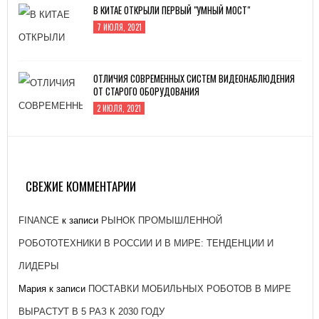
В КИТАЕ ОТКРЫЛИ ПЕРВЫЙ "УМНЫЙ МОСТ"
7 ИЮЛЯ, 2021
ОТЛИЧИЯ СОВРЕМЕННЫХ СИСТЕМ ВИДЕОНАБЛЮДЕНИЯ
ОТ СТАРОГО ОБОРУДОВАНИЯ
2 ИЮЛЯ, 2021
ЗАВОД «АТОММАШ» НАЧАЛ ПРОИЗВОДСТВО
РЕАКТОРНОЙ УСТАНОВКИ ДЛЯ ЭНЕРГОБЛОКА № 2
КУРСКОЙ АЭС-2
СВЕЖИЕ КОММЕНТАРИИ
26 ЯНВАРЯ, 2021
FINANCE
к записи
РЫНОК ПРОМЫШЛЕННОЙ
РОБОТОТЕХНИКИ В РОССИИ И В МИРЕ: ТЕНДЕНЦИИ И
ЛИДЕРЫ
Мария
к записи
ПОСТАВКИ МОБИЛЬНЫХ РОБОТОВ В МИРЕ
ВЫРАСТУТ В 5 РАЗ К 2030 ГОДУ