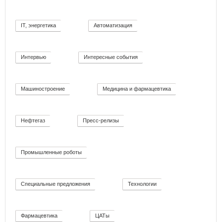
IT, энергетика
Автоматизация
58
11
Интервью
Интересные события
12
19
Машиностроение
Медицина и фармацевтика
139
11
Нефтегаз
Пресс-релизы
26
52
Промышленные роботы
32
Специальные предложения
Технологии
8
92
Фармацевтика
ЦАТы
2
17