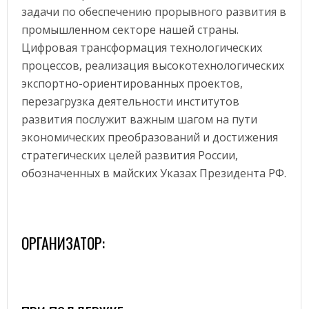
АВТОМАТИЗАЦИЯ
задачи по обеспечению прорывного развития в
УЧЕНЫЕ «РОСАТОМА» ПРЕДСТАВИЛИ НА ВЫСТАВКЕ ФОРУМА БУДУЩИХ ТЕХНОЛОГИЙ
промышленном секторе нашей страны.
Цифровая трансформация технологических
ПОСТАВКИ МОБИЛЬНЫХ РОБОТОВ В МИРЕ ВЫРАСТУТ В 5 РАЗ 
АВТОМАТИЗАЦИЯ
процессов, реализация высокотехнологических
экспортно-ориентированных проектов,
перезагрузка деятельности институтов
развития послужит важным шагом на пути
экономических преобразований и достижения
стратегических целей развития России,
обозначенных в майских Указах Президента РФ.
ОРГАНИЗАТОР: