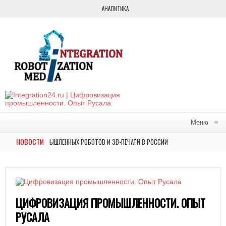
АНАЛИТИКА
Меню
≡
НОВОСТИ
КА ПРОМЫШЛЕННЫХ РОБОТОВ И 3D-ПЕЧАТИ В РОССИИ
В МОСКВЕ Н
НОВОСТИ
ТАВКЕ ФОРУМА БУДУЩИХ ТЕХНОЛОГИЙ АВТОМАТИЗИРОВАННОЕ РЕШЕНИЕ СОЗДАНИЯ Н
ЦИФРОВИЗАЦИЯ ПРОМЫШЛЕННОСТИ. ОПЫТ
РУСАЛА