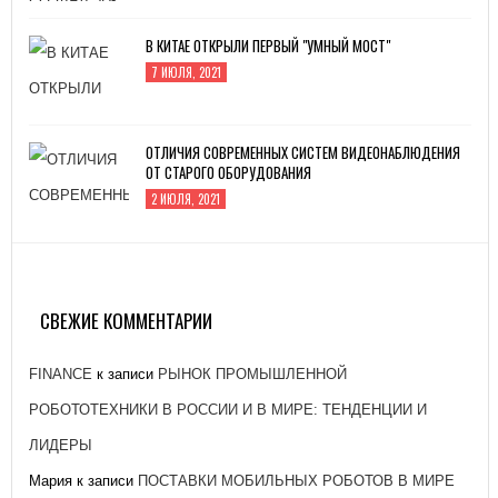
В КИТАЕ ОТКРЫЛИ ПЕРВЫЙ "УМНЫЙ МОСТ"
7 ИЮЛЯ, 2021
ОТЛИЧИЯ СОВРЕМЕННЫХ СИСТЕМ ВИДЕОНАБЛЮДЕНИЯ
ОТ СТАРОГО ОБОРУДОВАНИЯ
2 ИЮЛЯ, 2021
ЗАВОД «АТОММАШ» НАЧАЛ ПРОИЗВОДСТВО
РЕАКТОРНОЙ УСТАНОВКИ ДЛЯ ЭНЕРГОБЛОКА № 2
КУРСКОЙ АЭС-2
СВЕЖИЕ КОММЕНТАРИИ
26 ЯНВАРЯ, 2021
FINANCE
к записи
РЫНОК ПРОМЫШЛЕННОЙ
РОБОТОТЕХНИКИ В РОССИИ И В МИРЕ: ТЕНДЕНЦИИ И
ЛИДЕРЫ
Мария
к записи
ПОСТАВКИ МОБИЛЬНЫХ РОБОТОВ В МИРЕ