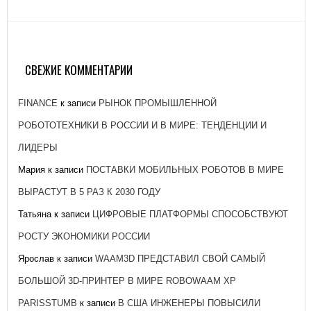
ЗАВОД «АТОММАШ» НАЧАЛ ПРОИЗВОДСТВО
РЕАКТОРНОЙ УСТАНОВКИ ДЛЯ ЭНЕРГОБЛОКА № 2
КУРСКОЙ АЭС-2
СВЕЖИЕ КОММЕНТАРИИ
26 ЯНВАРЯ, 2021
FINANCE
к записи
РЫНОК ПРОМЫШЛЕННОЙ
РОБОТОТЕХНИКИ В РОССИИ И В МИРЕ: ТЕНДЕНЦИИ И
ЛИДЕРЫ
Мария
к записи
ПОСТАВКИ МОБИЛЬНЫХ РОБОТОВ В МИРЕ
ВЫРАСТУТ В 5 РАЗ К 2030 ГОДУ
Татьяна
к записи
ЦИФРОВЫЕ ПЛАТФОРМЫ СПОСОБСТВУЮТ
РОСТУ ЭКОНОМИКИ РОССИИ
Ярослав
к записи
WAAM3D ПРЕДСТАВИЛ СВОЙ САМЫЙ
БОЛЬШОЙ 3D-ПРИНТЕР В МИРЕ ROBOWAAM XP
PARISSTUMB
к записи
В США ИНЖЕНЕРЫ ПОВЫСИЛИ