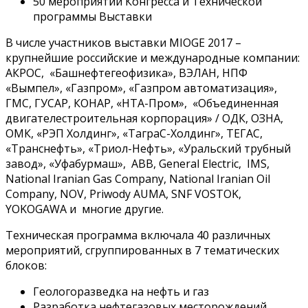
50 мероприятий Конгресса и Технической
программы Выставки
В числе участников выставки MIOGE 2017 –
крупнейшие российские и международные компании:
АКРОС, «Башнефтегеофизика», ВЭЛАН, НПФ
«Вымпел», «Газпром», «Газпром автоматизация»,
ГМС, ГУСАР, КОНАР, «НТА-Пром», «Объединенная
двигателестроительная корпорация» / ОДК, ОЗНА,
ОМК, «РЭП Холдинг», «ТаграС-Холдинг», ТЕГАС,
«Транснефть», «Триол-Нефть», «Уральский трубный
завод», «Уфабурмаш», АВВ, General Electric, IMS,
National Iranian Gas Company, National Iranian Oil
Company, NOV, Priwody AUMA, SNF VOSTOK,
YOKOGAWA и многие другие.
Техническая программа включала 40 различных
мероприятий, сгруппированных в 7 тематических
блоков:
Геологоразведка на нефть и газ
Разработка нефтегазовых месторождений