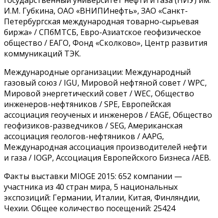
государственный университет нефти и газа (НИУ) им.
И.М. Губкина, ОАО «ВНИПИнефть», ЗАО «Санкт-
Петербургская международная товарно-сырьевая
биржа» / СПбМТСБ, Евро-Азиатское геофизическое
общество / ЕАГО, Фонд «Сколково», Центр развития
коммуникаций ТЭК.
Международные организации: Международный
газовый союз / IGU, Мировой нефтяной совет / WPC,
Мировой энергетический совет / WEC, Общество
инженеров-нефтяников / SPE, Европейская
ассоциация геоученых и инженеров / EAGE, Общество
геофизиков-разведчиков / SEG, Американская
ассоциация геологов-нефтяников / AAPG,
Международная ассоциация производителей нефти
и газа / IOGP, Ассоциация Европейского Бизнеса /AEB.
Факты выставки MIOGE 2015: 652 компании —
участника из 40 стран мира, 5 национальных
экспозиций: Германии, Италии, Китая, Финляндии,
Чехии. Общее количество посещений: 25424