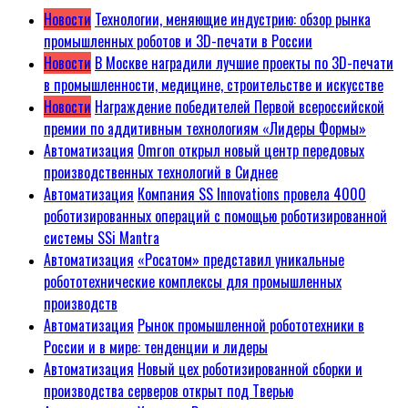
Новости
Технологии, меняющие индустрию: обзор рынка
промышленных роботов и 3D-печати в России
Новости
В Москве наградили лучшие проекты по 3D-печати
в промышленности, медицине, строительстве и искусстве
Новости
Награждение победителей Первой всероссийской
премии по аддитивным технологиям «Лидеры Формы»
Автоматизация
Omron открыл новый центр передовых
производственных технологий в Сиднее
Автоматизация
Компания SS Innovations провела 4000
роботизированных операций с помощью роботизированной
системы SSi Mantra
Автоматизация
«Росатом» представил уникальные
робототехнические комплексы для промышленных
производств
Автоматизация
Рынок промышленной робототехники в
России и в мире: тенденции и лидеры
Автоматизация
Новый цех роботизированной сборки и
производства серверов открыт под Тверью