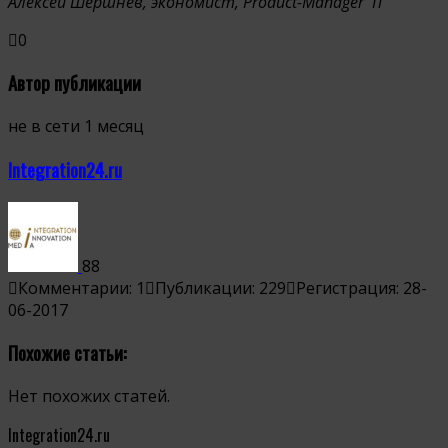
Алексей Шершнев, экономист, Product-Manager IT
0
Автор публикации
не в сети 1 месяц
Integration24.ru
88
Комментарии: 1
Публикации: 229
Регистрация: 28-
06-2017
Похожие статьи:
Нет похожих статей.
Integration24.ru