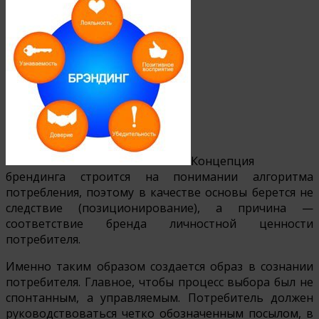
Концепция
брендинга строится на понимании алгоритма
потребления, поэтому в качестве основы берется не
следствие (позиционирование), а причина —
соответствие бренда личностной ценности
потребителя.
Именно таким образом создается образ в сознании
потребителя. Главное, чтобы процесс выбора был не
спонтанным, а управляемым. Потребитель должен
руководствоваться четко обозначенным посылом, в