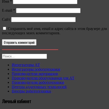
Имя
*
E-mail
*
Сайт
Сохранить моё имя, email и адрес сайта в этом браузере для
последующих моих комментариев.
Интеграторы АТ
Интеграторы робототехники
Производители материалов
Производители оборудования для АТ
Производители робототехники
Центры аддитивных технологий
Центры робототехники
Личный кабинет