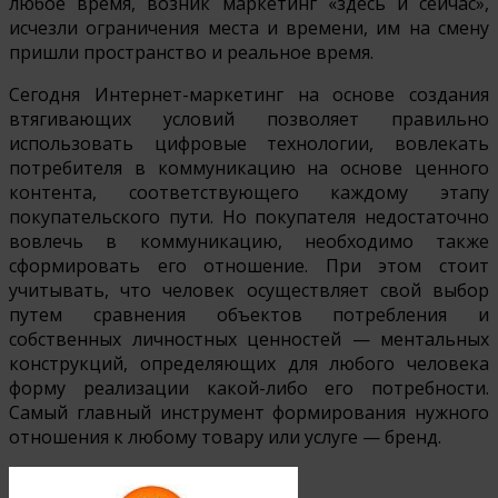
любое время, возник маркетинг «здесь и сейчас»,
исчезли ограничения места и времени, им на смену
пришли пространство и реальное время.
Сегодня Интернет-маркетинг на основе создания
втягивающих условий позволяет правильно
использовать цифровые технологии, вовлекать
потребителя в коммуникацию на основе ценного
контента, соответствующего каждому этапу
покупательского пути. Но покупателя недостаточно
вовлечь в коммуникацию, необходимо также
сформировать его отношение. При этом стоит
учитывать, что человек осуществляет свой выбор
путем сравнения объектов потребления и
собственных личностных ценностей — ментальных
конструкций, определяющих для любого человека
форму реализации какой-либо его потребности.
Самый главный инструмент формирования нужного
отношения к любому товару или услуге — бренд.