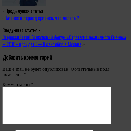
- Предыдущая статья
Бизнес в период кризиса, что делать ?
«
Следующая статья -
Всероссийский банковский форум «Стратегия розничного бизнеса
– 2018» пройдет 7—8 сентября в Москве
»
Добавить комментарий
Ваш e-mail не будет опубликован.
Обязательные поля
помечены
*
Комментарий
*