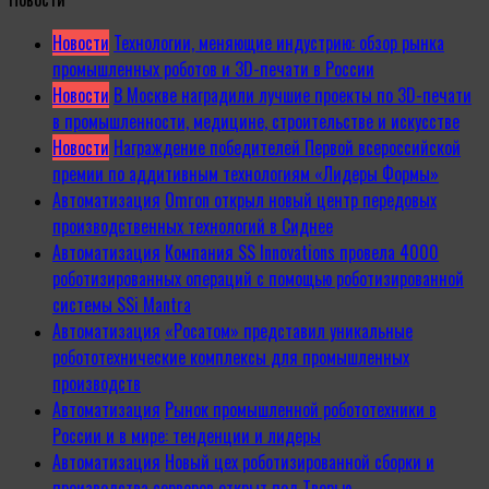
Новости
Технологии, меняющие индустрию: обзор рынка
промышленных роботов и 3D-печати в России
Новости
В Москве наградили лучшие проекты по 3D-печати
в промышленности, медицине, строительстве и искусстве
Новости
Награждение победителей Первой всероссийской
премии по аддитивным технологиям «Лидеры Формы»
Автоматизация
Omron открыл новый центр передовых
производственных технологий в Сиднее
Автоматизация
Компания SS Innovations провела 4000
роботизированных операций с помощью роботизированной
системы SSi Mantra
Автоматизация
«Росатом» представил уникальные
робототехнические комплексы для промышленных
производств
Автоматизация
Рынок промышленной робототехники в
России и в мире: тенденции и лидеры
Автоматизация
Новый цех роботизированной сборки и
производства серверов открыт под Тверью