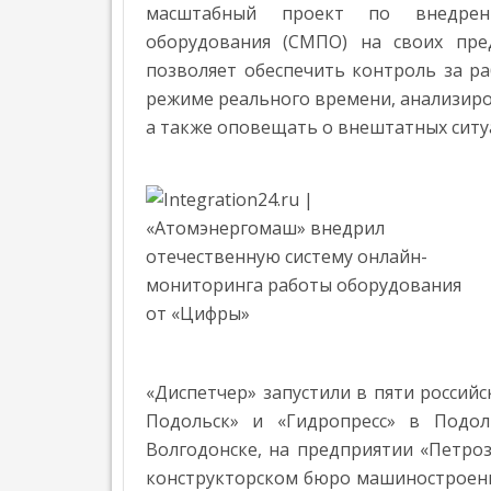
НАГРАДИЛИ
Л
масштабный проект по внедрен
УЧЕНЫЕ «РОСАТОМА» ПРЕДСТАВИЛИ НА 
АВТОМАТИЗАЦИЯ
ПЕЧАТИ
ЛУЧШИЕ
Е
оборудования (СМПО) на своих пре
ПОСТАВКИ МОБИЛЬНЫХ РОБОТОВ В МИРЕ В
Н
В
АВТОМАТИЗАЦИЯ
ПРОЕКТЫ
позволяет обеспечить контроль за р
Н
РОССИИ
ПО
О
режиме реального времени, анализиро
»
С
3D-
а также оповещать о внештатных ситу
Т
ПЕЧАТИ
Ь
В
Т
ПРОМЫШЛЕННОСТИ,
Е
МЕДИЦИНЕ,
НАГРАЖДЕНИЕ
Х
OMRON
Н
СТРОИТЕЛЬСТВЕ
ПОБЕДИТЕЛЕЙ
О
ОТКРЫЛ
И
ПЕРВОЙ
Л
НОВЫЙ
О
ИСКУССТВЕ
ВСЕРОССИЙСКОЙ
ЦЕНТР
Г
»
ПРЕМИИ
И
ПЕРЕДОВЫХ
ПО
И
ПРОИЗВОДСТВЕННЫХ
АДДИТИВНЫМ
«Диспетчер» запустили в пяти россий
Э
ТЕХНОЛОГИЙ
ТЕХНОЛОГИЯМ
К
Подольск» и «Гидропресс» в Подо
В
О
«ЛИДЕРЫ
Волгодонске, на предприятии «Петро
Н
СИДНЕЕ
ФОРМЫ»
О
конструкторском бюро машиностроени
»