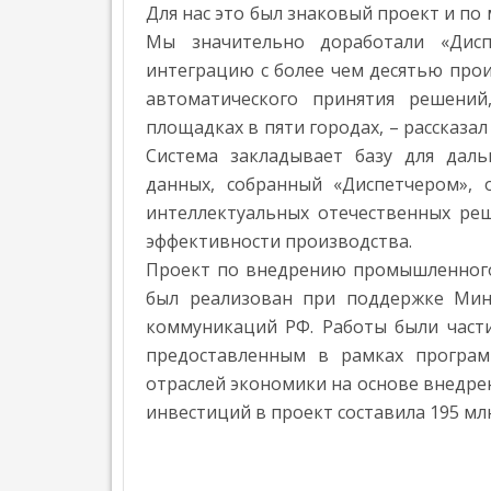
Т
Для нас это был знаковый проект и по 
Е
Мы значительно доработали «Дисп
Г
А
интеграцию с более чем десятью про
З
автоматического принятия решени
П
площадках в пяти городах, – рассказа
Р
Система закладывает базу для дал
Е
С
данных, собранный «Диспетчером»,
С
интеллектуальных отечественных ре
-
Р
эффективности производства.
Е
Проект по внедрению промышленного
Л
был реализован при поддержке Мини
И
З
коммуникаций РФ. Работы были част
Ы
предоставленным в рамках програ
I
отраслей экономики на основе внедр
T
,
инвестиций в проект составила 195 млн
Э
Н
Е
Р