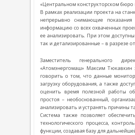
М
»
«Центральном конструкторском бюро 
И
К
В рамках реализации проекта на стан
А
непрерывно снимающие показания 
О
информацию со всех охваченных прое
П
ее анализировать. При этом доступн
Р
О
так и детализированные – в разрезе о
Е
К
Т
Заместитель генерального дир
Е
«Атомэнергомаш» Максим Тюкавкин з
И
говорить о том, что данные монито
Н
загрузку оборудования, а также дост
Т
Е
оценить время полезной работы о
Р
простоя – необоснованный, организа
В
Ь
анализировать и устранять причины та
Ю
Система также позволяет обеспечит
Н
технологического процесса, контрол
Е
функции, создавая базу для дальнейш
Ф