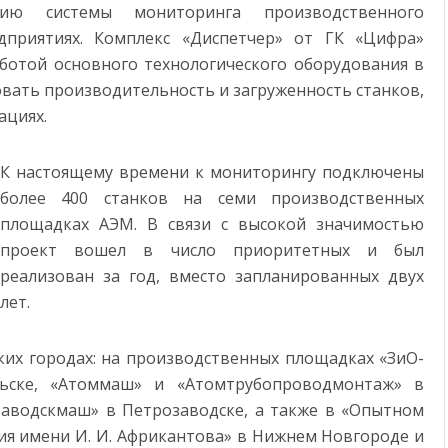
ию системы мониторинга производственного
ВЫСТАВКЕ ФОРУМА БУДУЩИХ ТЕХНОЛОГИЙ АВТОМАТИЗИРОВАННОЕ РЕШЕНИЕ СОЗДАНИ
дприятиях. Комплекс «Диспетчер» от ГК «Цифра»
ЫРАСТУТ В 5 РАЗ К 2030 ГОДУ
аботой основного технологического оборудования в
вать производительность и загруженность станков,
ациях.
К настоящему времени к мониторингу подключены
более 400 станков на семи производственных
площадках АЭМ. В связи с высокой значимостью
проект вошел в число приоритетных и был
реализован за год, вместо запланированных двух
лет.
ских городах: на производственных площадках «ЗиО-
льске, «Атоммаш» и «Атомтрубопроводмонтаж» в
заводскмаш» в Петрозаводске, а также в «Опытном
я имени И. И. Африкантова» в Нижнем Новгороде и