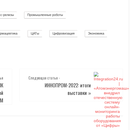
с-релизы
Промышленные роботы
52
32
рмацевтика
ЦАТы
Цифровизация
Экономика
2
17
271
12
ья
Следующая статья -
МК
ИННОПРОМ-2022: итоги
ый
выставки
»
ИМ