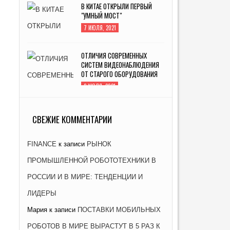
В КИТАЕ ОТКРЫЛИ ПЕРВЫЙ
"УМНЫЙ МОСТ"
7 ИЮЛЯ, 2021
ОТЛИЧИЯ СОВРЕМЕННЫХ
СИСТЕМ ВИДЕОНАБЛЮДЕНИЯ
ОТ СТАРОГО ОБОРУДОВАНИЯ
2 ИЮЛЯ, 2021
ЗАВОД «АТОММАШ» НАЧАЛ
ПРОИЗВОДСТВО РЕАКТОРНОЙ
СВЕЖИЕ КОММЕНТАРИИ
УСТАНОВКИ ДЛЯ ЭНЕРГОБЛОКА
№ 2 КУРСКОЙ АЭС-2
FINANCE
к записи
РЫНОК
26 ЯНВАРЯ, 2021
ПРОМЫШЛЕННОЙ РОБОТОТЕХНИКИ В
РОССИИ И В МИРЕ: ТЕНДЕНЦИИ И
ЛИДЕРЫ
Мария
к записи
ПОСТАВКИ МОБИЛЬНЫХ
РОБОТОВ В МИРЕ ВЫРАСТУТ В 5 РАЗ К