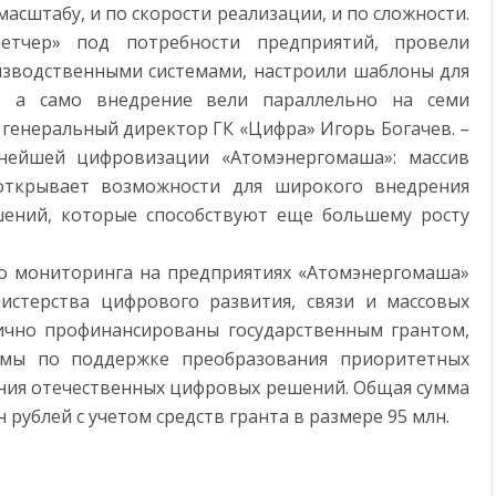
масштабу, и по скорости реализации, и по сложности.
етчер» под потребности предприятий, провели
изводственными системами, настроили шаблоны для
й, а само внедрение вели параллельно на семи
л генеральный директор ГК «Цифра» Игорь Богачев. –
ьнейшей цифровизации «Атомэнергомаша»: массив
 открывает возможности для широкого внедрения
шений, которые способствуют еще большему росту
 мониторинга на предприятиях «Атомэнергомаша»
стерства цифрового развития, связи и массовых
ично профинансированы государственным грантом,
ммы по поддержке преобразования приоритетных
ения отечественных цифровых решений. Общая сумма
 рублей с учетом средств гранта в размере 95 млн.