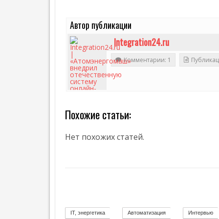
Г
Е
Автор публикации
Т
И
Integration24.ru
К
А
Комментарии: 1
Публикац
Похожие статьи:
88
Нет похожих статей.
IT, энергетика
Автоматизация
Интервью
58
11