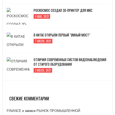
РОСКОСМОС СОЗДАЛ 3D-ПРИНТЕР ДЛЯ МКС
5 МАЯ, 2022
В КИТАЕ ОТКРЫЛИ ПЕРВЫЙ "УМНЫЙ МОСТ"
7 ИЮЛЯ, 2021
ОТЛИЧИЯ СОВРЕМЕННЫХ СИСТЕМ ВИДЕОНАБЛЮДЕНИЯ
ОТ СТАРОГО ОБОРУДОВАНИЯ
2 ИЮЛЯ, 2021
ЗАВОД «АТОММАШ» НАЧАЛ ПРОИЗВОДСТВО
РЕАКТОРНОЙ УСТАНОВКИ ДЛЯ ЭНЕРГОБЛОКА № 2
КУРСКОЙ АЭС-2
СВЕЖИЕ КОММЕНТАРИИ
26 ЯНВАРЯ, 2021
FINANCE
к записи
РЫНОК ПРОМЫШЛЕННОЙ