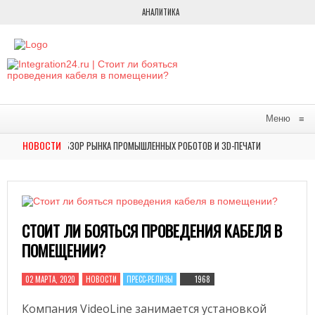
АНАЛИТИКА
Меню
≡
НОВОСТИ
УСТРИЮ: ОБЗОР РЫНКА ПРОМЫШЛЕННЫХ РОБОТОВ И 3D-ПЕЧАТИ В РОССИИ
Н
РЕДСТАВИЛИ НА ВЫСТАВКЕ ФОРУМА БУДУЩИХ ТЕХНОЛОГИЙ АВТОМАТИЗИРОВАННОЕ Р
СТОИТ ЛИ БОЯТЬСЯ ПРОВЕДЕНИЯ КАБЕЛЯ В
ПОМЕЩЕНИИ?
02 МАРТА, 2020
НОВОСТИ
ПРЕСС-РЕЛИЗЫ
1968
Компания VideoLine занимается установкой