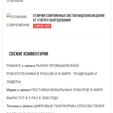
ОТЛИЧИЯ СОВРЕМЕННЫХ СИСТЕМ ВИДЕОНАБЛЮДЕНИЯ
ОТ СТАРОГО ОБОРУДОВАНИЯ
2 ИЮЛЯ, 2021
ЗАВОД «АТОММАШ» НАЧАЛ ПРОИЗВОДСТВО
РЕАКТОРНОЙ УСТАНОВКИ ДЛЯ ЭНЕРГОБЛОКА № 2
КУРСКОЙ АЭС-2
СВЕЖИЕ КОММЕНТАРИИ
26 ЯНВАРЯ, 2021
FINANCE
к записи
РЫНОК ПРОМЫШЛЕННОЙ
РОБОТОТЕХНИКИ В РОССИИ И В МИРЕ: ТЕНДЕНЦИИ И
ЛИДЕРЫ
Мария
к записи
ПОСТАВКИ МОБИЛЬНЫХ РОБОТОВ В МИРЕ
ВЫРАСТУТ В 5 РАЗ К 2030 ГОДУ
Татьяна
к записи
ЦИФРОВЫЕ ПЛАТФОРМЫ СПОСОБСТВУЮТ