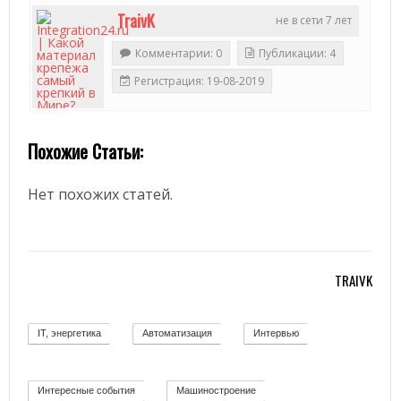
TraivK
не в сети 7 лет
Комментарии: 0
Публикации: 4
Регистрация: 19-08-2019
Похожие Статьи:
2
Нет похожих статей.
TRAIVK
IT, энергетика
Автоматизация
Интервью
58
11
12
Интересные события
Машиностроение
19
139