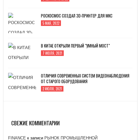
РОСКОСМОС СОЗДАЛ 3D-ПРИНТЕР ДЛЯ МКС
5 МАЯ, 2022
В КИТАЕ ОТКРЫЛИ ПЕРВЫЙ "УМНЫЙ МОСТ"
7 ИЮЛЯ, 2021
ОТЛИЧИЯ СОВРЕМЕННЫХ СИСТЕМ ВИДЕОНАБЛЮДЕНИЯ
ОТ СТАРОГО ОБОРУДОВАНИЯ
2 ИЮЛЯ, 2021
ЗАВОД «АТОММАШ» НАЧАЛ ПРОИЗВОДСТВО
РЕАКТОРНОЙ УСТАНОВКИ ДЛЯ ЭНЕРГОБЛОКА № 2
КУРСКОЙ АЭС-2
СВЕЖИЕ КОММЕНТАРИИ
26 ЯНВАРЯ, 2021
FINANCE
к записи
РЫНОК ПРОМЫШЛЕННОЙ