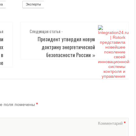
ка
Эксперты
12
2
ья
Следующая статья -
ии
Президент утвердил новую
ых
доктрину энергетической
 в
безопасности России
»
ве
*
е поля помечены
*
Комментарий