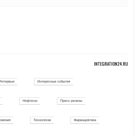
INTEGRATION24.RU
Интервью
Интересные события
12
19
Нефтегаз
Пресс-релизы
11
26
52
ожения
Технологии
Фармацевтика
8
92
2