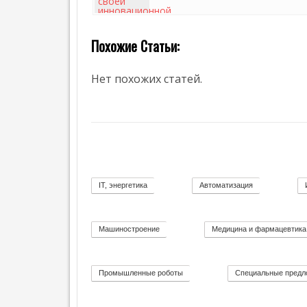
Г
Е
Т
Похожие Статьи:
И
К
88
А
Нет похожих статей.
IT, энергетика
Автоматизация
58
11
Машиностроение
Медицина и фармацевтика
139
Промышленные роботы
Специальные предл
32