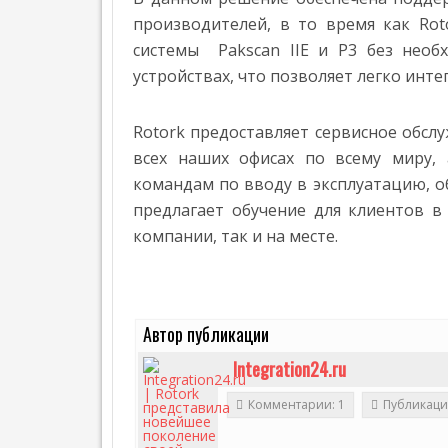
Т
производителей, в то время как Rot
Е
Г
системы Pakscan IIE и P3 без необ
А
устройствах, что позволяет легко инте
З
П
Р
Rotork предоставляет сервисное обсл
Е
всех наших офисах по всему миру,
С
С
командам по вводу в эксплуатацию, 
-
предлагает обучение для клиентов в 
Р
компании, так и на месте.
Е
Л
И
З
Ы
Автор публикации
I
T
Integration24.ru
,
Э
Комментарии: 1
Публикаци
Н
Е
Р