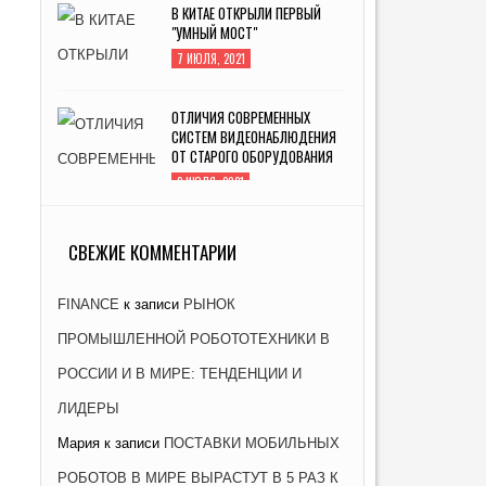
В КИТАЕ ОТКРЫЛИ ПЕРВЫЙ
"УМНЫЙ МОСТ"
7 ИЮЛЯ, 2021
ОТЛИЧИЯ СОВРЕМЕННЫХ
СИСТЕМ ВИДЕОНАБЛЮДЕНИЯ
ОТ СТАРОГО ОБОРУДОВАНИЯ
2 ИЮЛЯ, 2021
ЗАВОД «АТОММАШ» НАЧАЛ
ПРОИЗВОДСТВО РЕАКТОРНОЙ
СВЕЖИЕ КОММЕНТАРИИ
УСТАНОВКИ ДЛЯ ЭНЕРГОБЛОКА
№ 2 КУРСКОЙ АЭС-2
FINANCE
к записи
РЫНОК
26 ЯНВАРЯ, 2021
ПРОМЫШЛЕННОЙ РОБОТОТЕХНИКИ В
РОССИИ И В МИРЕ: ТЕНДЕНЦИИ И
ЛИДЕРЫ
Мария
к записи
ПОСТАВКИ МОБИЛЬНЫХ
РОБОТОВ В МИРЕ ВЫРАСТУТ В 5 РАЗ К