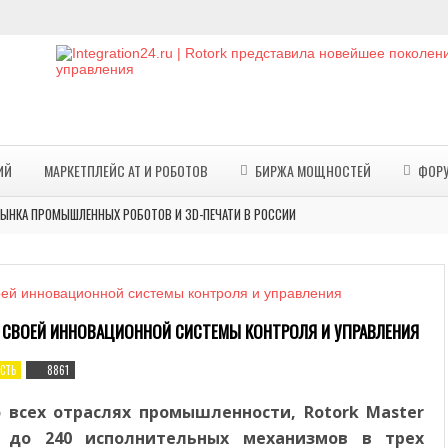
ИЙ
МАРКЕТПЛЕЙС АТ И РОБОТОВ
БИРЖА МОЩНОСТЕЙ
ФОР
ЫНКА ПРОМЫШЛЕННЫХ РОБОТОВ И 3D-ПЕЧАТИ В РОССИИ
ПЕЧАТИ В ПРОМЫШЛЕННОСТИ, МЕДИЦИНЕ, СТРОИТЕЛЬСТВЕ И ИСКУССТВЕ
ИЙСКОЙ ПРЕМИИ ПО АДДИТИВНЫМ ТЕХНОЛОГИЯМ «ЛИДЕРЫ ФОРМЫ»
Х ПРОИЗВОДСТВЕННЫХ ТЕХНОЛОГИЙ В СИДНЕЕ
 СВОЕЙ ИННОВАЦИОННОЙ СИСТЕМЫ КОНТРОЛЯ И УПРАВЛЕНИЯ
000 РОБОТИЗИРОВАННЫХ ОПЕРАЦИЙ С ПОМОЩЬЮ РОБОТИЗИРОВАННОЙ СИСТЕМЫ SSI M
ОБОТОТЕХНИЧЕСКИЕ КОМПЛЕКСЫ ДЛЯ ПРОМЫШЛЕННЫХ ПРОИЗВОДСТВ
СТЬ
8861
 РОССИИ И В МИРЕ: ТЕНДЕНЦИИ И ЛИДЕРЫ
 всех отраслях промышленности, Rotork Master
 И ПРОИЗВОДСТВА СЕРВЕРОВ ОТКРЫТ ПОД ТВЕРЬЮ
ть до 240 исполнительных механизмов в трех