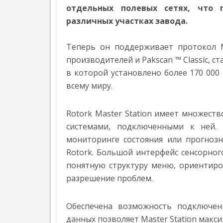
НАГРАДИЛИ
Л
УЧЕНЫЕ «РОСАТОМА» ПРЕДСТАВИЛИ НА 
отдельных полевых сетях, что 
АВТОМАТИЗАЦИЯ
ПЕЧАТИ
ЛУЧШИЕ
Е
различных участках завода.
ПОСТАВКИ МОБИЛЬНЫХ РОБОТОВ В МИРЕ В
Н
В
АВТОМАТИЗАЦИЯ
ПРОЕКТЫ
Н
РОССИИ
ПО
О
Теперь он поддерживает протокол 
»
С
3D-
Т
производителей и Pakscan ™ Classic, 
ПЕЧАТИ
Ь
в которой установлено более 170 000
В
Т
всему миру.
ПРОМЫШЛЕННОСТИ,
Е
МЕДИЦИНЕ,
НАГРАЖДЕНИЕ
Х
OMRON
Н
Rotork Master Station имеет множест
СТРОИТЕЛЬСТВЕ
ПОБЕДИТЕЛЕЙ
О
ОТКРЫЛ
И
ПЕРВОЙ
системами, подключенными к ней.
Л
НОВЫЙ
О
ИСКУССТВЕ
ВСЕРОССИЙСКОЙ
мониторинге состояния или прогнозн
ЦЕНТР
Г
»
ПРЕМИИ
Rotork. Большой интерфейс сенсорно
И
ПЕРЕДОВЫХ
ПО
И
понятную структуру меню, ориентиро
ПРОИЗВОДСТВЕННЫХ
АДДИТИВНЫМ
разрешение проблем.
Э
ТЕХНОЛОГИЙ
ТЕХНОЛОГИЯМ
К
В
О
«ЛИДЕРЫ
Обеспечена возможность подключени
Н
СИДНЕЕ
ФОРМЫ»
О
»
данных позволяет Master Station мак