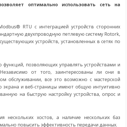
ВЫСТАВКЕ ФОРУМА БУДУЩИХ ТЕХНОЛОГИЙ АВТОМАТИЗИРОВАННОЕ РЕШЕНИЕ СОЗДАНИ
позволяет оптимально использовать сеть на
ЫРАСТУТ В 5 РАЗ К 2030 ГОДУ
Modbus® RTU с интеграцией устройств сторонних
стандартную двухпроводную петлевую систему Rotork,
 существующих устройств, установленных в сетях по
во функций, позволяющих управлять устройствами и
 Независимо от того, заинтересованы ли они в
ом обслуживании, все это возможно с мастерской
го экрана и веб-страницы имеют общую интуитивно
ванную на быструю настройку устройства, опрос и
я нескольких хостов, а наличие нескольких баз
симально повысить эффективность передачи данных.