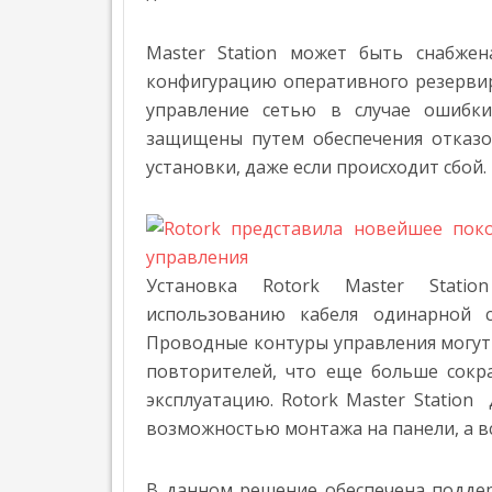
М
»
И
К
Master Station может быть снабже
А
конфигурацию оперативного резервир
О
управление сетью в случае ошибк
П
Р
защищены путем обеспечения отказо
О
установки, даже если происходит сбой.
Е
К
Т
Е
И
Установка Rotork Master Stati
Н
Т
использованию кабеля одинарной с
Е
Проводные контуры управления могут 
Р
В
повторителей, что еще больше сокр
Ь
эксплуатацию. Rotork Master Statio
Ю
возможностью монтажа на панели, а вс
Н
Е
Ф
В данном решение обеспечена поддер