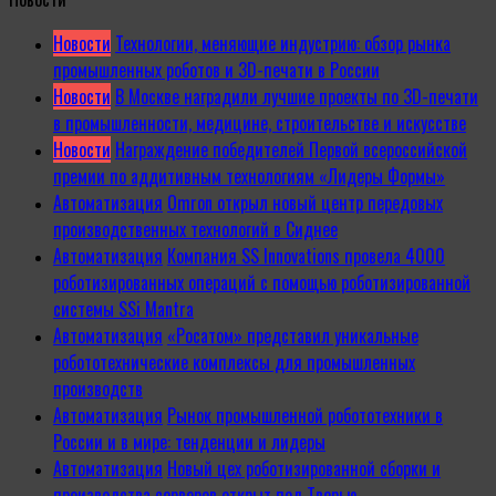
Новости
Технологии, меняющие индустрию: обзор рынка
промышленных роботов и 3D-печати в России
Новости
В Москве наградили лучшие проекты по 3D-печати
в промышленности, медицине, строительстве и искусстве
Новости
Награждение победителей Первой всероссийской
премии по аддитивным технологиям «Лидеры Формы»
Автоматизация
Omron открыл новый центр передовых
производственных технологий в Сиднее
Автоматизация
Компания SS Innovations провела 4000
роботизированных операций с помощью роботизированной
системы SSi Mantra
Автоматизация
«Росатом» представил уникальные
робототехнические комплексы для промышленных
производств
Автоматизация
Рынок промышленной робототехники в
России и в мире: тенденции и лидеры
Автоматизация
Новый цех роботизированной сборки и
производства серверов открыт под Тверью