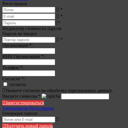
Регистрация
*
*
*
Индикатор сложности пароля:
Пароль не введен
*
Организация
*
:
ИНН Организации
*
:
Телефон
*
:
Согласие
*
:
согласен
Укажите согласие на обработку персональных данных.
Введите символы
*
Зарегистрироваться
Авторизация
Регистрация
Генерация пароля
Получить новый пароль