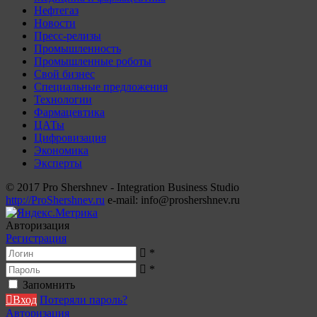
Нефтегаз
Новости
Пресс-релизы
Промышленность
Промышленные роботы
Свой бизнес
Специальные предложения
Технологии
Фармацевтика
ЦАТы
Цифровизация
Экономика
Эксперты
© 2017 Pro Shershnev - Integration Business Studio
http://ProShershnev.ru
e-mail: info@proshershnev.ru
Авторизация
Регистрация
*
*
Запомнить
Вход
Потеряли пароль?
Авторизация