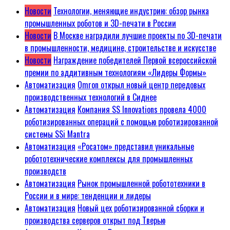
Новости
Технологии, меняющие индустрию: обзор рынка
промышленных роботов и 3D-печати в России
Новости
В Москве наградили лучшие проекты по 3D-печати
в промышленности, медицине, строительстве и искусстве
Новости
Награждение победителей Первой всероссийской
премии по аддитивным технологиям «Лидеры Формы»
Автоматизация
Omron открыл новый центр передовых
производственных технологий в Сиднее
Автоматизация
Компания SS Innovations провела 4000
роботизированных операций с помощью роботизированной
системы SSi Mantra
Автоматизация
«Росатом» представил уникальные
робототехнические комплексы для промышленных
производств
Автоматизация
Рынок промышленной робототехники в
России и в мире: тенденции и лидеры
Автоматизация
Новый цех роботизированной сборки и
производства серверов открыт под Тверью