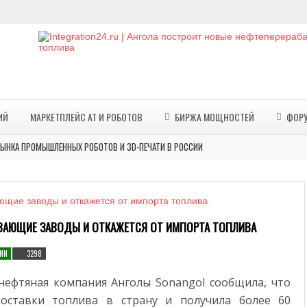
ИЙ
МАРКЕТПЛЕЙС АТ И РОБОТОВ
БИРЖА МОЩНОСТЕЙ
ФОР
ЫНКА ПРОМЫШЛЕННЫХ РОБОТОВ И 3D-ПЕЧАТИ В РОССИИ
ПЕЧАТИ В ПРОМЫШЛЕННОСТИ, МЕДИЦИНЕ, СТРОИТЕЛЬСТВЕ И ИСКУССТВЕ
ИЙСКОЙ ПРЕМИИ ПО АДДИТИВНЫМ ТЕХНОЛОГИЯМ «ЛИДЕРЫ ФОРМЫ»
Х ПРОИЗВОДСТВЕННЫХ ТЕХНОЛОГИЙ В СИДНЕЕ
ВАЮЩИЕ ЗАВОДЫ И ОТКАЖЕТСЯ ОТ ИМПОРТА ТОПЛИВА
000 РОБОТИЗИРОВАННЫХ ОПЕРАЦИЙ С ПОМОЩЬЮ РОБОТИЗИРОВАННОЙ СИСТЕМЫ SSI M
ОБОТОТЕХНИЧЕСКИЕ КОМПЛЕКСЫ ДЛЯ ПРОМЫШЛЕННЫХ ПРОИЗВОДСТВ
ИИ
3298
 РОССИИ И В МИРЕ: ТЕНДЕНЦИИ И ЛИДЕРЫ
нефтяная компания Анголы Sonangol сообщила, что
 И ПРОИЗВОДСТВА СЕРВЕРОВ ОТКРЫТ ПОД ТВЕРЬЮ
оставки топлива в страну и получила более 60