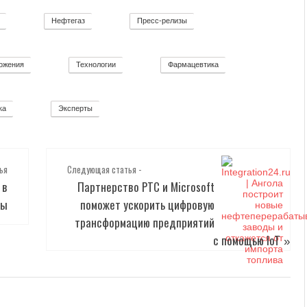
Нефтегаз
Пресс-релизы
11
26
52
ожения
Технологии
Фармацевтика
8
92
2
ка
Эксперты
12
2
ья
Следующая статья -
 в
Партнерство PTC и Microsoft
ры
поможет ускорить цифровую
трансформацию предприятий
с помощью IoT
»