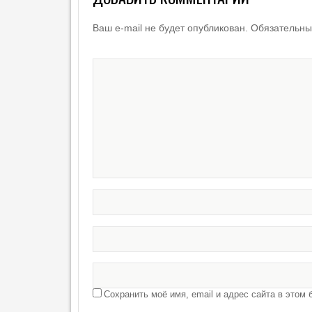
Г
Е
Ваш e-mail не будет опубликован.
Обязательны
Т
И
К
А
Сохранить моё имя, email и адрес сайта в это