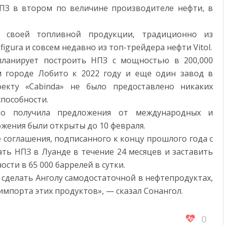
ВЫСТАВКЕ ФОРУМА БУДУЩИХ ТЕХНОЛОГИЙ АВТОМАТИЗИРОВАННОЕ РЕШЕНИЕ СОЗДАНИ
З в втором по величине производителе нефти, в
ЫРАСТУТ В 5 РАЗ К 2030 ГОДУ
 своей топливной продукции, традиционно из
gura и совсем недавно из топ-трейдера нефти Vitol.
 планирует построить НПЗ с мощностью в 200,000
м городе Лобито к 2022 году и еще один завод в
екту «Cabinda» не было предоставлено никаких
пособности.
что получила предложения от международных и
ожения были открыты до 10 февраля.
 соглашения, подписанного к концу прошлого года с
ать НПЗ в Луанде в течение 24 месяцев и заставить
сти в 65 000 баррелей в сутки.
 сделать Анголу самодостаточной в нефтепродуктах,
мпорта этих продуктов», — сказал Сонангол.
0