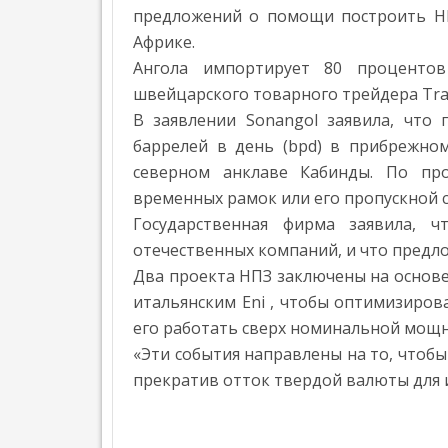
НАГРАДИЛИ
Л
УЧЕНЫЕ «РОСАТОМА» ПРЕДСТАВИЛИ НА 
предложений о помощи построить НП
АВТОМАТИЗАЦИЯ
ПЕЧАТИ
ЛУЧШИЕ
Е
Африке.
ПОСТАВКИ МОБИЛЬНЫХ РОБОТОВ В МИРЕ В
Н
В
АВТОМАТИЗАЦИЯ
ПРОЕКТЫ
Н
Ангола импортирует 80 процентов
РОССИИ
ПО
О
швейцарского товарного трейдера Trafi
»
С
3D-
Т
В заявлении Sonangol заявила, что
ПЕЧАТИ
Ь
баррелей в день (bpd) в прибрежно
В
Т
северном анклаве Кабинды. По про
ПРОМЫШЛЕННОСТИ,
Е
временных рамок или его пропускной с
МЕДИЦИНЕ,
НАГРАЖДЕНИЕ
Х
OMRON
Н
Государственная фирма заявила, 
СТРОИТЕЛЬСТВЕ
ПОБЕДИТЕЛЕЙ
О
ОТКРЫЛ
отечественных компаний, и что предл
И
ПЕРВОЙ
Л
НОВЫЙ
О
Два проекта НПЗ заключены на основе
ИСКУССТВЕ
ВСЕРОССИЙСКОЙ
ЦЕНТР
Г
итальянским Eni , чтобы оптимизиров
»
ПРЕМИИ
И
ПЕРЕДОВЫХ
его работать сверх номинальной мощно
ПО
И
ПРОИЗВОДСТВЕННЫХ
АДДИТИВНЫМ
«Эти события направлены на то, чтобы
Э
ТЕХНОЛОГИЙ
ТЕХНОЛОГИЯМ
К
прекратив отток твердой валюты для и
В
О
«ЛИДЕРЫ
Н
СИДНЕЕ
ФОРМЫ»
О
»