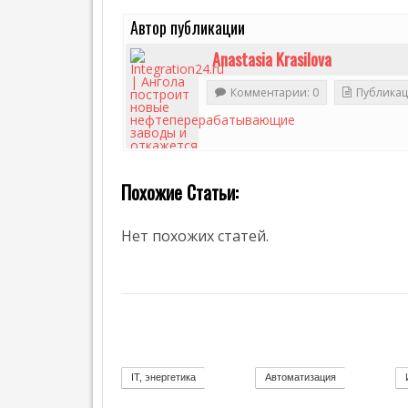
М
»
И
Автор публикации
К
А
Anastasia Krasilova
О
Комментарии: 0
Публикац
П
Р
О
Е
К
Т
Похожие Статьи:
Е
2
И
Нет похожих статей.
Н
Т
Е
Р
В
Ь
Ю
Н
IT, энергетика
Е
Автоматизация
58
11
Ф