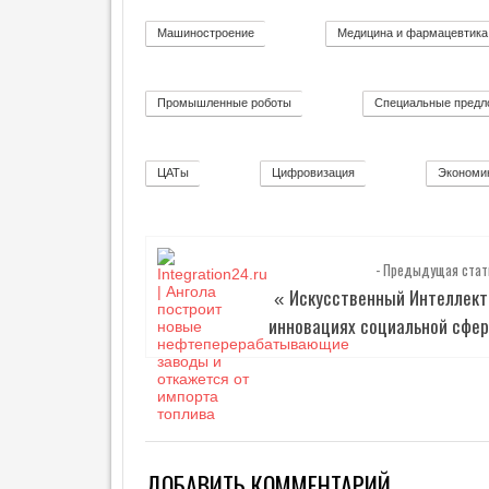
Т
Е
Машиностроение
Медицина и фармацевтика
139
Г
А
З
Промышленные роботы
Специальные предл
32
П
Р
Е
ЦАТы
Цифровизация
Экономи
17
С
271
С
-
Р
Е
- Предыдущая стат
Л
Искусственный Интеллект
И
«
З
инновациях социальной сфе
Ы
I
T
,
Э
Н
Е
ДОБАВИТЬ КОММЕНТАРИЙ
Р