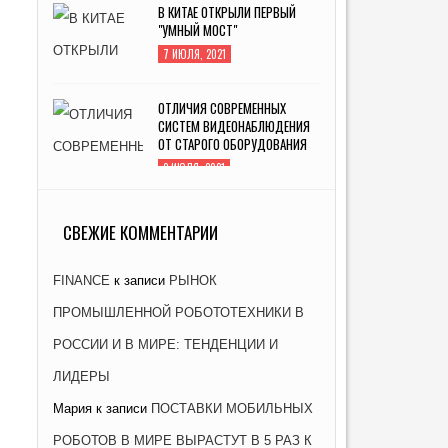
В КИТАЕ ОТКРЫЛИ ПЕРВЫЙ
"УМНЫЙ МОСТ"
7 ИЮЛЯ, 2021
ОТЛИЧИЯ СОВРЕМЕННЫХ
СИСТЕМ ВИДЕОНАБЛЮДЕНИЯ
ОТ СТАРОГО ОБОРУДОВАНИЯ
2 ИЮЛЯ, 2021
ЗАВОД «АТОММАШ» НАЧАЛ
ПРОИЗВОДСТВО РЕАКТОРНОЙ
СВЕЖИЕ КОММЕНТАРИИ
УСТАНОВКИ ДЛЯ ЭНЕРГОБЛОКА
№ 2 КУРСКОЙ АЭС-2
FINANCE
к записи
РЫНОК
26 ЯНВАРЯ, 2021
ПРОМЫШЛЕННОЙ РОБОТОТЕХНИКИ В
РОССИИ И В МИРЕ: ТЕНДЕНЦИИ И
ЛИДЕРЫ
Мария
к записи
ПОСТАВКИ МОБИЛЬНЫХ
РОБОТОВ В МИРЕ ВЫРАСТУТ В 5 РАЗ К