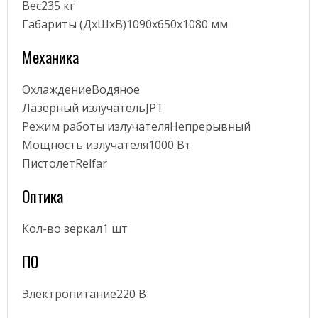
Вес235 кг
Габариты (ДхШхВ)1090x650x1080 мм
Механика
ОхлаждениеВодяное
Лазерный излучательJPT
Режим работы излучателяНепрерывный
Мощность излучателя1000 Вт
ПистолетRelfar
Оптика
Кол-во зеркал1 шт
ПО
Электропитание220 В