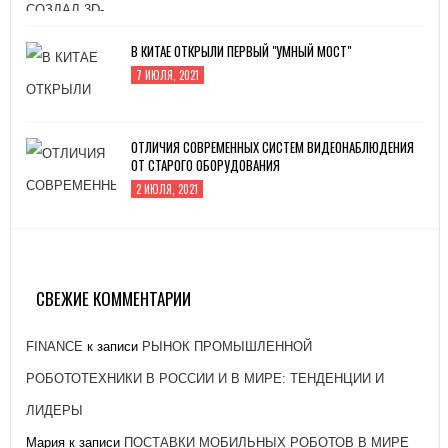
В КИТАЕ ОТКРЫЛИ ПЕРВЫЙ "УМНЫЙ МОСТ"
7 ИЮЛЯ, 2021
ОТЛИЧИЯ СОВРЕМЕННЫХ СИСТЕМ ВИДЕОНАБЛЮДЕНИЯ
ОТ СТАРОГО ОБОРУДОВАНИЯ
2 ИЮЛЯ, 2021
ЗАВОД «АТОММАШ» НАЧАЛ ПРОИЗВОДСТВО
РЕАКТОРНОЙ УСТАНОВКИ ДЛЯ ЭНЕРГОБЛОКА № 2
КУРСКОЙ АЭС-2
СВЕЖИЕ КОММЕНТАРИИ
26 ЯНВАРЯ, 2021
FINANCE
к записи
РЫНОК ПРОМЫШЛЕННОЙ
РОБОТОТЕХНИКИ В РОССИИ И В МИРЕ: ТЕНДЕНЦИИ И
ЛИДЕРЫ
Мария
к записи
ПОСТАВКИ МОБИЛЬНЫХ РОБОТОВ В МИРЕ