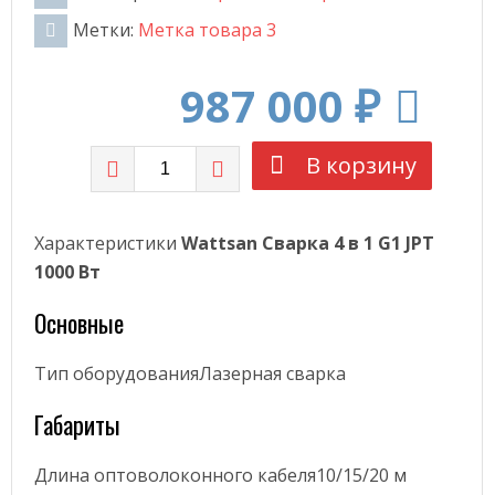
АВТОМАТИЗАЦИЯ
Метки:
Метка товара 3
УЧЕНЫЕ «РОСАТОМА» ПРЕДСТАВИЛИ НА ВЫСТАВКЕ ФОРУМА БУДУЩИХ ТЕХНОЛОГИЙ
ПОСТАВКИ МОБИЛЬНЫХ РОБОТОВ В МИРЕ ВЫРАСТУТ В 5 РАЗ 
АВТОМАТИЗАЦИЯ
987 000 ₽
В корзину
Характеристики
Wattsan Сварка
4 в 1 G1 JPT
1000 Вт
Основные
Тип оборудованияЛазерная сварка
Габариты
Длина оптоволоконного кабеля10/15/20 м