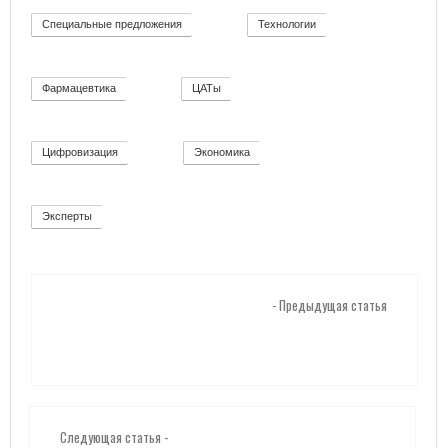
Специальные предложения
Технологии
8
92
Фармацевтика
ЦАТы
2
17
Цифровизация
Экономика
271
12
Эксперты
2
- Предыдущая статья
Следующая статья -