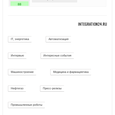
88
INTEGRATION24.RU
IT, энергетика
Автоматизация
58
11
Интервью
Интересные события
12
19
Машиностроение
Медицина и фармацевтика
139
11
Нефтегаз
Пресс-релизы
26
52
Промышленные роботы
32