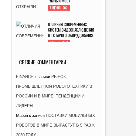
"УМНЫЙ МОСТ"
7 ИЮЛЯ, 2021
ОТЛИЧИЯ СОВРЕМЕННЫХ
СИСТЕМ ВИДЕОНАБЛЮДЕНИЯ
ОТ СТАРОГО ОБОРУДОВАНИЯ
2 ИЮЛЯ, 2021
ЗАВОД «АТОММАШ» НАЧАЛ
ПРОИЗВОДСТВО РЕАКТОРНОЙ
СВЕЖИЕ КОММЕНТАРИИ
УСТАНОВКИ ДЛЯ ЭНЕРГОБЛОКА
№ 2 КУРСКОЙ АЭС-2
FINANCE
к записи
РЫНОК
26 ЯНВАРЯ, 2021
ПРОМЫШЛЕННОЙ РОБОТОТЕХНИКИ В
РОССИИ И В МИРЕ: ТЕНДЕНЦИИ И
ЛИДЕРЫ
Мария
к записи
ПОСТАВКИ МОБИЛЬНЫХ
РОБОТОВ В МИРЕ ВЫРАСТУТ В 5 РАЗ К
2030 ГОДУ