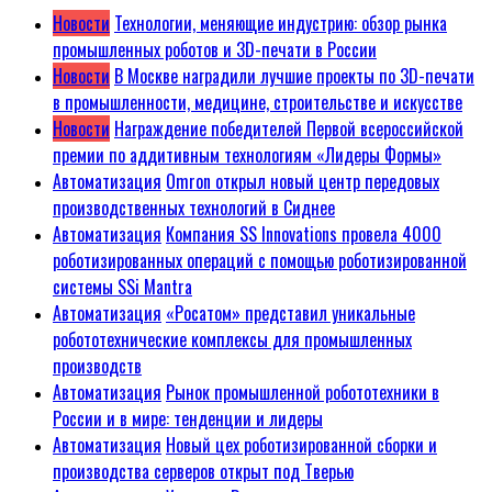
Новости
Технологии, меняющие индустрию: обзор рынка
промышленных роботов и 3D-печати в России
Новости
В Москве наградили лучшие проекты по 3D-печати
в промышленности, медицине, строительстве и искусстве
Новости
Награждение победителей Первой всероссийской
премии по аддитивным технологиям «Лидеры Формы»
Автоматизация
Omron открыл новый центр передовых
производственных технологий в Сиднее
Автоматизация
Компания SS Innovations провела 4000
роботизированных операций с помощью роботизированной
системы SSi Mantra
Автоматизация
«Росатом» представил уникальные
робототехнические комплексы для промышленных
производств
Автоматизация
Рынок промышленной робототехники в
России и в мире: тенденции и лидеры
Автоматизация
Новый цех роботизированной сборки и
производства серверов открыт под Тверью