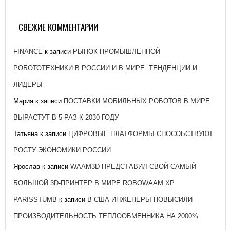
РЕАКТОРНОЙ УСТАНОВКИ ДЛЯ ЭНЕРГОБЛОКА № 2
КУРСКОЙ АЭС-2
СВЕЖИЕ КОММЕНТАРИИ
26 ЯНВАРЯ, 2021
FINANCE
к записи
РЫНОК ПРОМЫШЛЕННОЙ
РОБОТОТЕХНИКИ В РОССИИ И В МИРЕ: ТЕНДЕНЦИИ И
ЛИДЕРЫ
Мария
к записи
ПОСТАВКИ МОБИЛЬНЫХ РОБОТОВ В МИРЕ
ВЫРАСТУТ В 5 РАЗ К 2030 ГОДУ
Татьяна
к записи
ЦИФРОВЫЕ ПЛАТФОРМЫ СПОСОБСТВУЮТ
РОСТУ ЭКОНОМИКИ РОССИИ
Ярослав
к записи
WAAM3D ПРЕДСТАВИЛ СВОЙ САМЫЙ
БОЛЬШОЙ 3D-ПРИНТЕР В МИРЕ ROBOWAAM XP
PARISSTUMB
к записи
В США ИНЖЕНЕРЫ ПОВЫСИЛИ
ПРОИЗВОДИТЕЛЬНОСТЬ ТЕПЛООБМЕННИКА НА 2000%