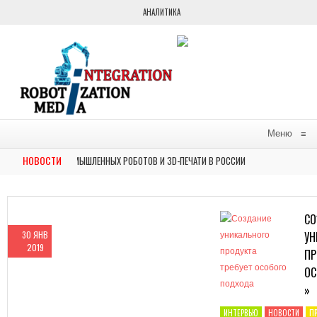
АНАЛИТИКА
Меню
≡
НОВОСТИ
ОР РЫНКА ПРОМЫШЛЕННЫХ РОБОТОВ И 3D-ПЕЧАТИ В РОССИИ
В М
НОВОСТИ
СО
30 ЯНВ
УН
2019
ПР
ОС
»
ИНТЕРВЬЮ
НОВОСТИ
П