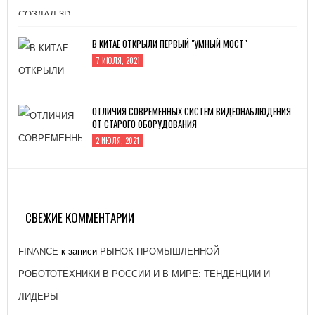
В КИТАЕ ОТКРЫЛИ ПЕРВЫЙ "УМНЫЙ МОСТ"
7 ИЮЛЯ, 2021
ОТЛИЧИЯ СОВРЕМЕННЫХ СИСТЕМ ВИДЕОНАБЛЮДЕНИЯ
ОТ СТАРОГО ОБОРУДОВАНИЯ
2 ИЮЛЯ, 2021
ЗАВОД «АТОММАШ» НАЧАЛ ПРОИЗВОДСТВО
РЕАКТОРНОЙ УСТАНОВКИ ДЛЯ ЭНЕРГОБЛОКА № 2
КУРСКОЙ АЭС-2
СВЕЖИЕ КОММЕНТАРИИ
26 ЯНВАРЯ, 2021
FINANCE
к записи
РЫНОК ПРОМЫШЛЕННОЙ
РОБОТОТЕХНИКИ В РОССИИ И В МИРЕ: ТЕНДЕНЦИИ И
ЛИДЕРЫ