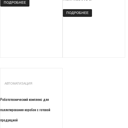
АВТОМАТИЗАЦИЯ
ПОДРОБНЕЕ
УЧЕНЫЕ «РОСАТОМА» ПРЕДСТАВИЛИ НА ВЫСТАВКЕ ФОРУМА БУДУЩИХ ТЕХНОЛОГИЙ
ПОДРОБНЕЕ
ПОСТАВКИ МОБИЛЬНЫХ РОБОТОВ В МИРЕ ВЫРАСТУТ В 5 РАЗ 
АВТОМАТИЗАЦИЯ
АВТОМАТИЗАЦИЯ
Робототехнический комплекс для
паллетирования коробок с готовой
продукцией