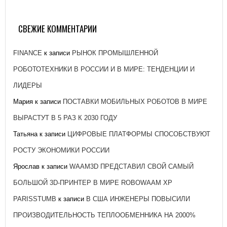
ЗАВОД «АТОММАШ» НАЧАЛ ПРОИЗВОДСТВО
РЕАКТОРНОЙ УСТАНОВКИ ДЛЯ ЭНЕРГОБЛОКА № 2
КУРСКОЙ АЭС-2
СВЕЖИЕ КОММЕНТАРИИ
26 ЯНВАРЯ, 2021
FINANCE
к записи
РЫНОК ПРОМЫШЛЕННОЙ
РОБОТОТЕХНИКИ В РОССИИ И В МИРЕ: ТЕНДЕНЦИИ И
ЛИДЕРЫ
Мария
к записи
ПОСТАВКИ МОБИЛЬНЫХ РОБОТОВ В МИРЕ
ВЫРАСТУТ В 5 РАЗ К 2030 ГОДУ
Татьяна
к записи
ЦИФРОВЫЕ ПЛАТФОРМЫ СПОСОБСТВУЮТ
РОСТУ ЭКОНОМИКИ РОССИИ
Ярослав
к записи
WAAM3D ПРЕДСТАВИЛ СВОЙ САМЫЙ
БОЛЬШОЙ 3D-ПРИНТЕР В МИРЕ ROBOWAAM XP
PARISSTUMB
к записи
В США ИНЖЕНЕРЫ ПОВЫСИЛИ
ПРОИЗВОДИТЕЛЬНОСТЬ ТЕПЛООБМЕННИКА НА 2000%