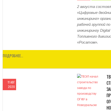
2 августа состоял
«Цифровые двойни
инжиниринг» орган
рабочей группой п
инжинирингу
Digital
Топливного дивизи
«Росатом».
ПОДРОБНЕЕ…
ТВ
11 АВГ
СТ
2020
ЗА
ПР
ОГ
НО