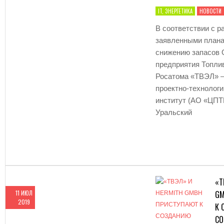
IT, ЭНЕРГЕТИКА
НОВОСТИ
В соответствии с р
заявленными плана
снижению запасов
предприятия Топли
Росатома «ТВЭЛ» 
проектно-технолог
институт (АО «ЦПТ
Уральский
«Т
11 ИЮЛ
GM
2019
К 
СО