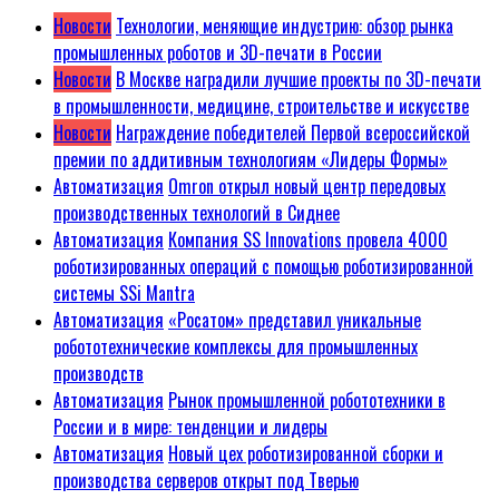
Новости
Технологии, меняющие индустрию: обзор рынка
промышленных роботов и 3D-печати в России
Новости
В Москве наградили лучшие проекты по 3D-печати
в промышленности, медицине, строительстве и искусстве
Новости
Награждение победителей Первой всероссийской
премии по аддитивным технологиям «Лидеры Формы»
Автоматизация
Omron открыл новый центр передовых
производственных технологий в Сиднее
Автоматизация
Компания SS Innovations провела 4000
роботизированных операций с помощью роботизированной
системы SSi Mantra
Автоматизация
«Росатом» представил уникальные
робототехнические комплексы для промышленных
производств
Автоматизация
Рынок промышленной робототехники в
России и в мире: тенденции и лидеры
Автоматизация
Новый цех роботизированной сборки и
производства серверов открыт под Тверью