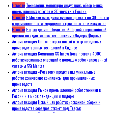
Новости
Технологии, меняющие индустрию: обзор рынка
промышленных роботов и 3D-печати в России
Новости
В Москве наградили лучшие проекты по 3D-печати
в промышленности, медицине, строительстве и искусстве
Новости
Награждение победителей Первой всероссийской
премии по аддитивным технологиям «Лидеры Формы»
Автоматизация
Omron открыл новый центр передовых
производственных технологий в Сиднее
Автоматизация
Компания SS Innovations провела 4000
роботизированных операций с помощью роботизированной
системы SSi Mantra
Автоматизация
«Росатом» представил уникальные
робототехнические комплексы для промышленных
производств
Автоматизация
Рынок промышленной робототехники в
России и в мире: тенденции и лидеры
Автоматизация
Новый цех роботизированной сборки и
производства серверов открыт под Тверью