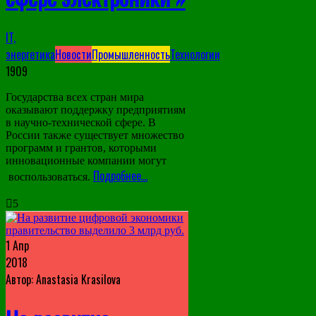
IT,
энергетика
Новости
Промышленность
Технологии
1909
Государства всех стран мира
оказывают поддержку предприятиям
в научно-технической сфере. В
России также существует множество
программ и грантов, которыми
инновационные компании могут
Подробнее…
воспользоваться.
5
1 Апр
2018
Автор: Anastasia Krasilova