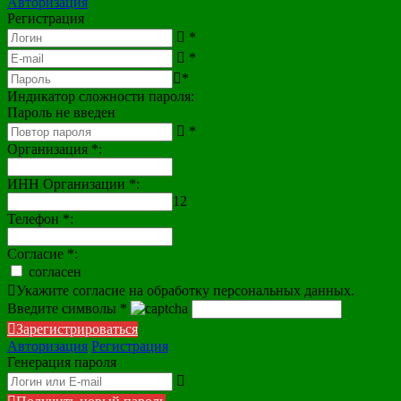
Авторизация
Регистрация
*
*
*
Индикатор сложности пароля:
Пароль не введен
*
Организация
*
:
ИНН Организации
*
:
12
Телефон
*
:
Согласие
*
:
согласен
Укажите согласие на обработку персональных данных.
Введите символы
*
Зарегистрироваться
Авторизация
Регистрация
Генерация пароля