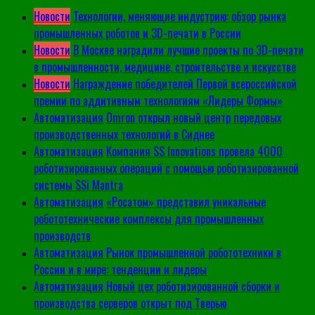
Новости
Технологии, меняющие индустрию: обзор рынка
промышленных роботов и 3D-печати в России
Новости
В Москве наградили лучшие проекты по 3D-печати
в промышленности, медицине, строительстве и искусстве
Новости
Награждение победителей Первой всероссийской
премии по аддитивным технологиям «Лидеры Формы»
Автоматизация
Omron открыл новый центр передовых
производственных технологий в Сиднее
Автоматизация
Компания SS Innovations провела 4000
роботизированных операций с помощью роботизированной
системы SSi Mantra
Автоматизация
«Росатом» представил уникальные
робототехнические комплексы для промышленных
производств
Автоматизация
Рынок промышленной робототехники в
России и в мире: тенденции и лидеры
Автоматизация
Новый цех роботизированной сборки и
производства серверов открыт под Тверью