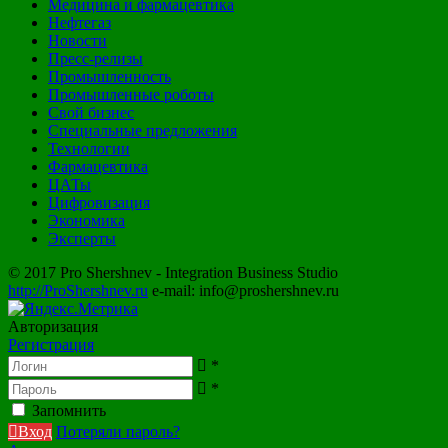
Медицина и фармацевтика
Нефтегаз
Новости
Пресс-релизы
Промышленность
Промышленные роботы
Свой бизнес
Специальные предложения
Технологии
Фармацевтика
ЦАТы
Цифровизация
Экономика
Эксперты
© 2017 Pro Shershnev - Integration Business Studio
http://ProShershnev.ru
e-mail: info@proshershnev.ru
Авторизация
Регистрация
*
*
Запомнить
Вход
Потеряли пароль?