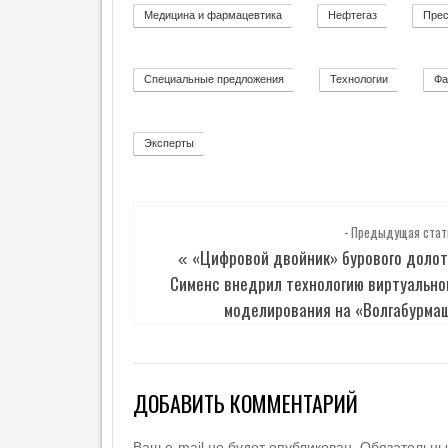
ФОРМЫ»
О
»
Медицина и фармацевтика
Нефтегаз
Прес
11
26
М
»
И
К
А
Специальные предложения
Технологии
Фа
8
92
О
П
Р
Эксперты
2
О
Е
К
Т
Е
- Предыдущая стат
«Цифровой двойник» бурового долот
«
И
Сименс внедрил технологию виртуально
Н
Т
моделирования на «Волгабурма
Е
Р
В
Ь
Ю
ДОБАВИТЬ КОММЕНТАРИЙ
Н
Е
Ваш e-mail не будет опубликован.
Обязательны