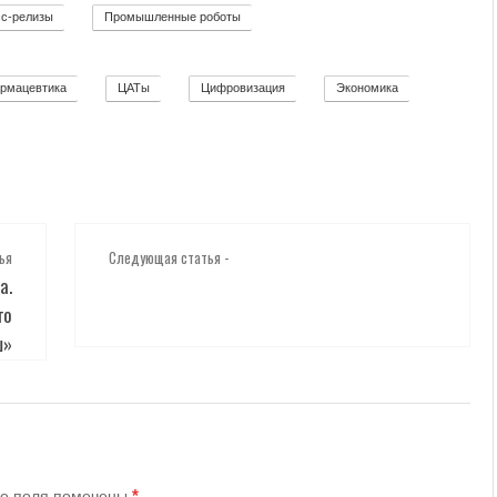
с-релизы
Промышленные роботы
52
32
рмацевтика
ЦАТы
Цифровизация
Экономика
2
17
271
12
ья
Следующая статья -
а.
го
ш»
*
е поля помечены