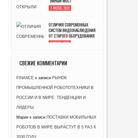
"УМНЫЙ МОСТ"
7 ИЮЛЯ, 2021
ОТЛИЧИЯ СОВРЕМЕННЫХ
СИСТЕМ ВИДЕОНАБЛЮДЕНИЯ
ОТ СТАРОГО ОБОРУДОВАНИЯ
2 ИЮЛЯ, 2021
ЗАВОД «АТОММАШ» НАЧАЛ
ПРОИЗВОДСТВО РЕАКТОРНОЙ
СВЕЖИЕ КОММЕНТАРИИ
УСТАНОВКИ ДЛЯ ЭНЕРГОБЛОКА
№ 2 КУРСКОЙ АЭС-2
FINANCE
к записи
РЫНОК
26 ЯНВАРЯ, 2021
ПРОМЫШЛЕННОЙ РОБОТОТЕХНИКИ В
РОССИИ И В МИРЕ: ТЕНДЕНЦИИ И
ЛИДЕРЫ
Мария
к записи
ПОСТАВКИ МОБИЛЬНЫХ
РОБОТОВ В МИРЕ ВЫРАСТУТ В 5 РАЗ К
2030 ГОДУ